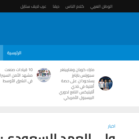
الوطن العربي
كلام الناس
ديفا
عرب لايف ستايل
الرئيسية
مارك كوبان وهاربينغر
10 قيادات صنعت
سبورتس بارتنرز
مشهد الأمن السيبرا
يستحوذان على حصة
في الشرق الأوسط
أقلية في نادي
أثليتيكس التابع لدوري
البيسبول الأمريكي
اخبار
ولي العهد السعودي: 