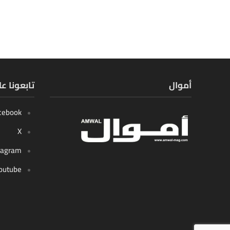
أموال
تابعونا ع
cebook
X
tagram
outube