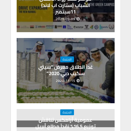
الشباب (ستارت اب لاند)
11سبتمبر
2021-09-09
الاجندة
غداً انطلاق معرض “سيتي
سكيب دبي 2020”
2020-11-15
الاجندة
عمومية أرامكس تناقش
توزيع 16.5% نقداً مطلع أبريل