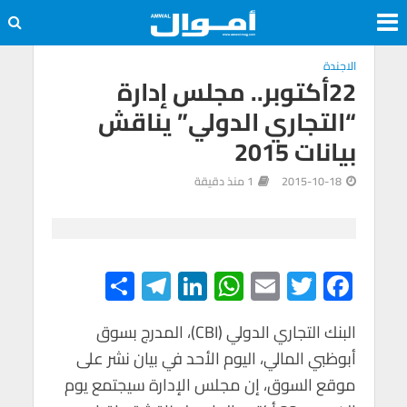
الاجندة
22أكتوبر.. مجلس إدارة
“التجاري الدولي” يناقش
بيانات 2015
2015-10-18
1 منذ دقيقة
S
Te
Li
W
E
T
F
h
le
n
h
m
wi
ac
e
tt
ail
at
ke
gr
البنك التجاري الدولي (CBI)، المدرج بسوق
ar
أبوظبي المالي، اليوم الأحد في بيان نشر على
e
a
dI
s
er
b
موقع السوق، إن مجلس الإدارة سيجتمع يوم
m
n
A
o