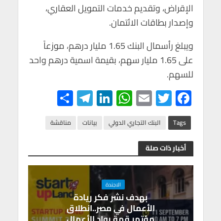
الإقراض، وتقديم خدمات التمويل العقاري،
وإصدار بطاقات الائتمان.
ويبلغ رأسمال البنك 1.65 مليار درهم، موزعاً
على 1.65 مليار سهم، بقيمة اسمية درهم واحد
للسهم.
S
Te
Li
W
E
T
F
h
le
n
h
m
wi
ac
ar
gr
ke
at
ail
tt
e
Tags
البنك التجاري الدولي
بيانات
مناقشة
e
a
dI
s
er
b
أخبار ذات صلة
m
n
A
o
p
o
p
k
الاجندة
بهدف نشر فكر ريادة
الأعمال في مصر..انطلاق
مؤتمر قمة رواد الأعمال