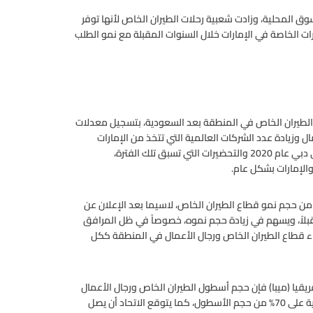
ق المحلية، وزادت شعبية رحلات الطيران الخاص لأنها توفر
ت الخاصة في الإمارات خلال السنوات المقبلة مع نمو الطلب
 الطيران الخاص في المنطقة بعد السعودية، بتسجيل معدلات
ل وزيادة عدد الشركات العالمية التي تتخذ من الإمارات
مركزاً لعملياتها، لافتاً إلى أن استضافة معرض «إكسبو» الدولي في دبي عام 2020 والتحضيرات التي تسبق تلك الفترة،
لإمارات بشكل عام.
من حجم نمو قطاع الطيران الخاص، لاسيما بعد الإعلان عن
بلاً، ويسهم في زيادة حجم نموه، خصوصاً في ظل المرافق
أداء قطاع الطيران الخاص ورجال الأعمال في المنطقة ككل
يا (ميبا) فإن حجم أسطول الطيران الخاص ورجال الأعمال
يصل إلى نحو 620 طائرة في المنطقة، وتستحوذ الإمارات والسعودية على 70% من حجم الأسطول، كما يتوقع الاتحاد أن يصل