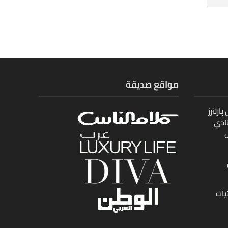
مواقع صديقة
ارتنرز
ادي
ل
يات