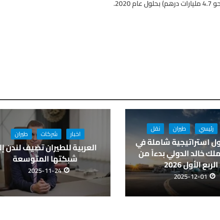
رئيسي
طيران
نقل
اخبار
شركات
طيران
ل استراتيجية شاملة في
العربية للطيران تضيف لندن إل
لك خالد الدولي بدءاً من
شبكتها المتوسعة
الربع الأول 2026
2025-11-24
2025-12-01