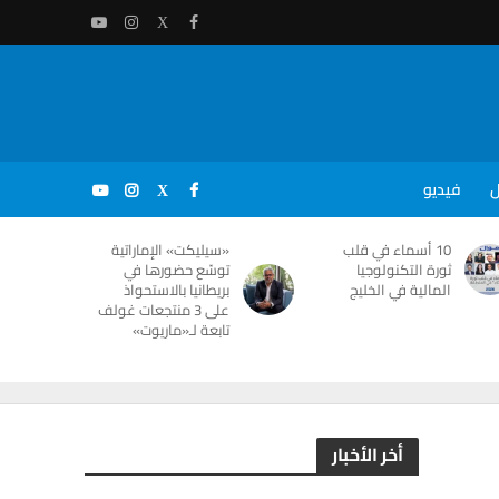
ل
فيديو
10 أسماء في قلب
«سيليكت» الإماراتية
ثورة التكنولوجيا
توسّع حضورها في
المالية في الخليج
بريطانيا بالاستحواذ
على 3 منتجعات غولف
تابعة لـ«ماريوت»
أخر الأخبار