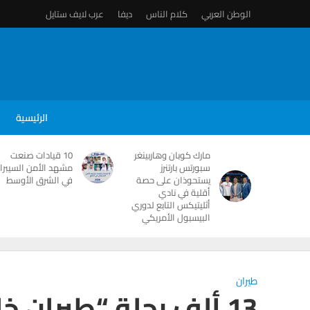
الوطن العربي
كلام الناس
ديفا
عرب لايف ستايل
الرئيسية
مارك كوبان وهاربينغر
10 قيادات صنعت
سبورتس بارتنرز
مشهد الأمن السيبرا
يستحوذان على حصة
في الشرق الأوسط
أقلية في نادي
أثليتيكس التابع لدوري
البيسبول الأمريكي
طيران
13 ألف رحلة “طيران خاص” في دبي خلال 2015