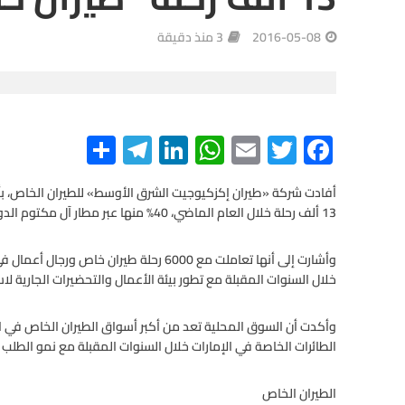
2016-05-08
3 منذ دقيقة
S
Te
Li
W
E
T
F
h
le
n
h
m
wi
ac
e
tt
ail
at
ke
gr
ar
أفادت شركة «طيران إكزكيوجيت الشرق الأوسط» للطيران الخاص، بأن
13 ألف رحلة خلال العام الماضي، 40% منها عبر مطار آل مكتوم الدولي.
e
a
dI
s
er
b
m
n
A
o
وأشارت إلى أنها تعاملت مع 6000 رحلة طيران
o
p
خلال السنوات المقبلة مع تطور بيئة الأعمال والتحضيرات الجارية
p
k
وأكدت أن السوق المحلية تعد من أكبر أسواق الطيران الخاص في 
الطائرات الخاصة في الإمارات خلال السنوات المقبلة مع نمو الطلب 
الطيران الخاص