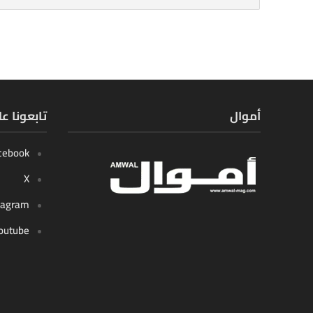
أموال
تابعونا ع
cebook
X
tagram
outube