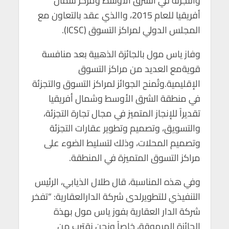
والتجزئة في الشرق الأوسط ومركز شمال
p
k
أفريقيا للعام 2015، واالذي عقد بالتعاون مع
المجلس الدولي لمراكز التسوق (ICSC).
وفاز ياس مول بالجائزة الذهبية بعد منافسة
قويةمع العديد من مراكز التسوق
الإقليمية.وتُمنح الجوائز لمراكز التسوق والتجزئة
في منطقة الشرق الأوسط وشمال أفريقيا
تقديراً للإنجاز المتميز في مجال تجارة التجزئة،
والتسويق، وتصميم وتطوير عقارات التجزئة
وتصميم المحلات، وذلك لتسليط الضوء على
مراكز التسوق المتميزة في المنطقة.
وفي هذه المناسبة، قال طلال الذيابي، الرئيس
التنفيذي للتطويرلدى شركة الدارالعقارية: “تفخر
شركة الدار العقارية بفوز ياس مول بهذة
الجائزة المرموقة، خاصاً ونحن نقترب من