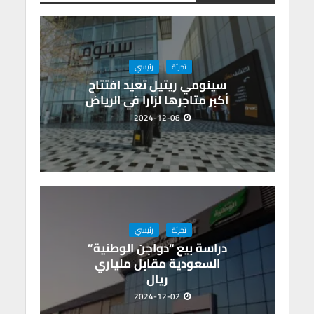
p
o
p
k
تجزئة
رئيسي
سينومي ريتيل تعيد افتتاح
أكبر متاجرها لزارا في الرياض
2024-12-08
تجزئة
رئيسي
دراسة بيع “دواجن الوطنية”
السعودية مقابل ملياري
ريال
2024-12-02