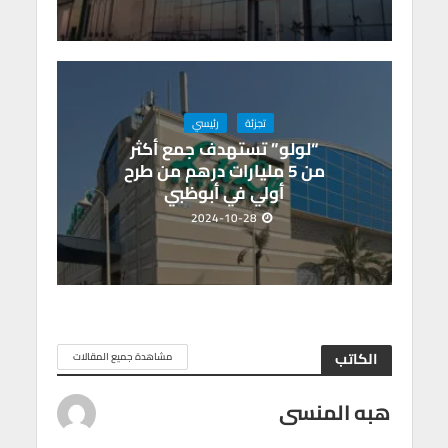
تجزئة
رئيسي
“لولو” تستهدف جمع أكثر
من 5 مليارات درهم من طرح
أولي في أبوظبي
2024-10-28
الكاتب
مشاهدة جميع المقالات
هبه المنسى