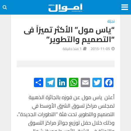
تجزئة
“ياس مول” الأكثر تميزاً فى
“التصميم والتطوير”
2015-11-05
1 منذ دقيقة
S
Te
Li
W
E
T
F
h
le
n
h
m
wi
ac
e
tt
ail
at
ke
gr
أعلن ياس مول عن فوزه بالجائزة الذهبية
ar
لمجلس مراكز تسوق الشرق الأوسط في
e
a
dI
s
er
b
التصميم والتطوير، تحت فئة “التطورات الجديدة”،
m
n
A
o
وذلك خلال حفل توزيع جوائز مراكز التسوق
p
o