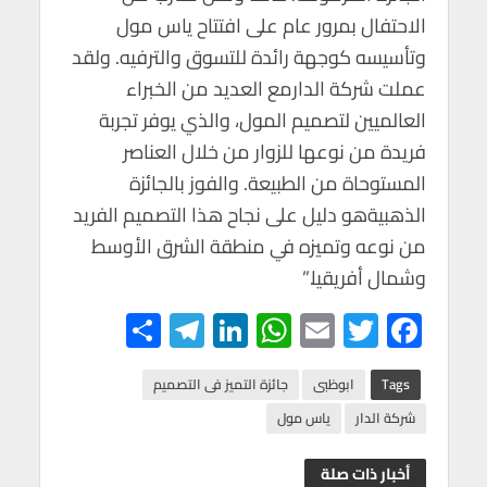
الاحتفال بمرور عام على افتتاح ياس مول
وتأسيسه كوجهة رائدة للتسوق والترفيه. ولقد
عملت شركة الدارمع العديد من الخبراء
العالميين لتصميم المول، والذي يوفر تجربة
فريدة من نوعها للزوار من خلال العناصر
المستوحاة من الطبيعة. والفوز بالجائزة
الذهبيةهو دليل على نجاح هذا التصميم الفريد
من نوعه وتميزه في منطقة الشرق الأوسط
وشمال أفريقيا.”
S
Te
Li
W
E
T
F
h
le
n
h
m
wi
ac
ar
gr
ke
at
ail
tt
e
Tags
ابوظبى
جائزة التميز فى التصميم
e
a
dI
s
er
b
شركة الدار
ياس مول
m
n
A
o
أخبار ذات صلة