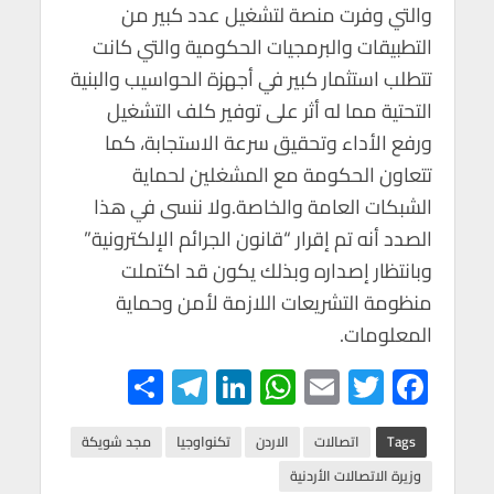
والتي وفرت منصة لتشغيل عدد كبير من
التطبيقات والبرمجيات الحكومية والتي كانت
تتطلب استثمار كبير في أجهزة الحواسيب والبنية
التحتية مما له أثر على توفير كلف التشغيل
ورفع الأداء وتحقيق سرعة الاستجابة، كما
تتعاون الحكومة مع المشغلين لحماية
الشبكات العامة والخاصة.ولا ننسى في هذا
الصدد أنه تم إقرار “قانون الجرائم الإلكترونية”
وبانتظار إصداره وبذلك يكون قد اكتملت
منظومة التشريعات اللازمة لأمن وحماية
المعلومات.
S
Te
Li
W
E
T
F
h
le
n
h
m
wi
ac
ar
gr
ke
at
ail
tt
e
Tags
اتصالات
الاردن
تكنواوجيا
مجد شويكة
e
a
dI
s
er
b
وزيرة الاتصالات الأردنية