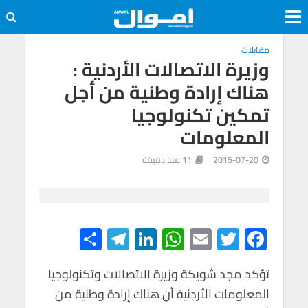
مقابلات
وزيرة الاتصالات الأردنية :
هناك إرادة وطنية من أجل
تمكين تكنولوجيا
المعلومات
2015-07-20
11 منذ دقيقة
S
Te
Li
W
E
T
F
h
le
n
h
m
wi
ac
e
tt
ail
at
ke
gr
ar
تؤكد مجد شويكة وزيرة الاتصالات وتكنولوجيا
المعلومات الأردنية أن هناك إرادة وطنية من
e
a
dI
s
er
b