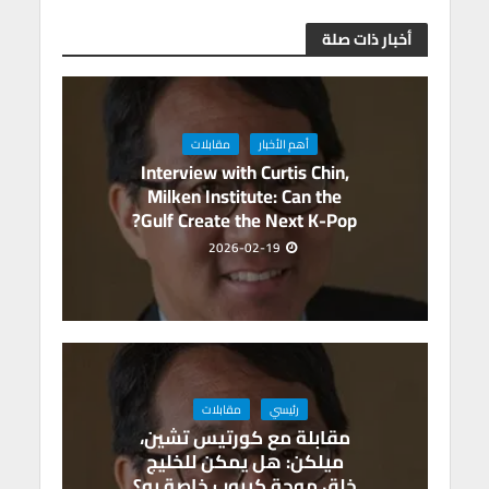
m
n
A
o
أخبار ذات صلة
p
o
p
k
أهم الأخبار
مقابلات
Interview with Curtis Chin,
Milken Institute: Can the
Gulf Create the Next K-Pop?
2026-02-19
رئيسي
مقابلات
مقابلة مع كورتيس تشين،
ميلكن: هل يمكن للخليج
خلق موجة كيبوب خاصة به؟