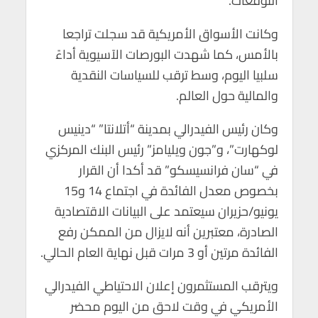
التوقعات.
p
k
وكانت الأسواق الأمريكية قد سجلت تراجعا
بالأمس، كما شهدت البورصات الآسيوية أداءً
سلبيا اليوم، وسط ترقب للسياسات النقدية
والمالية حول العالم.
وكان رئيس الفيدرالي بمدينة “أتلانتا” “دينيس
لوكهارت”، و”جون ويليامز” رئيس البنك المركزي
في “سان فرانسيسكو” قد أكدا أن القرار
بخصوص معدل الفائدة في اجتماع 14 و15
يونيو/حزيران سيعتمد على البيانات الاقتصادية
الصادرة، معتبرين أنه لايزال من الممكن رفع
الفائدة مرتين أو 3 مرات قبل نهاية العام الحالي.
ويترقب المستثمرون إعلان الاحتياطي الفيدرالي
الأمريكي في وقت لاحق من اليوم محضر