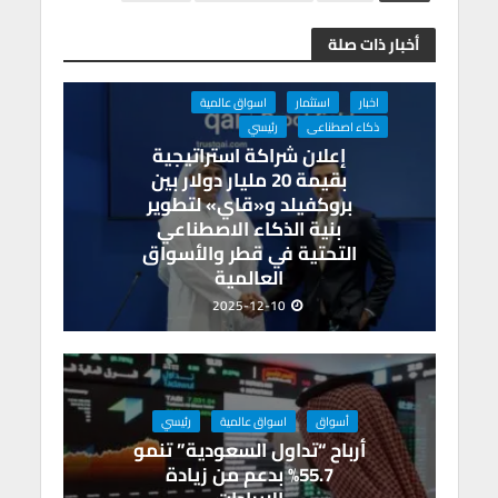
ar
gr
ke
at
ail
tt
e
e
a
dI
s
er
b
أخبار ذات صلة
m
n
A
o
p
o
اخبار
استثمار
اسواق عالمية
p
k
ذكاء اصطناعى
رئيسي
إعلان شراكة استراتيجية
بقيمة 20 مليار دولار بين
بروكفيلد و«قاي» لتطوير
بنية الذكاء الاصطناعي
التحتية في قطر والأسواق
العالمية
2025-12-10
أسواق
اسواق عالمية
رئيسي
أرباح “تداول السعودية” تنمو
55.7% بدعم من زيادة