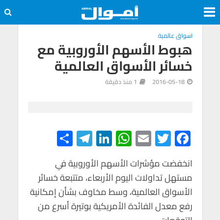
اسواق عالمية
هبوط الأسهم الأوروبية مع
خسائر الأسواق العالمية
2016-05-18
1 منذ دقيقة
S
Te
Li
W
E
T
F
h
le
n
h
m
wi
ac
e
tt
ail
at
ke
gr
انخفضت مؤشرات الأسهم الأوروبية في
ar
مستهل تداولات اليوم الأربعاء، متتبعة خسائر
e
a
dI
s
er
b
الأسواق العالمية، وسط مخاوف بشأن إمكانية
m
n
A
o
رفع معدل الفائدة الأمريكية بوتيرة أسرع من
p
o