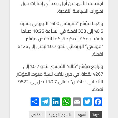
اجتماعه الأخير، من أجل رصد أي إشارات حول
تطورات السياسة النقدية.
وهبط مؤشر “ستوكس 600” الأوروبي بنسبة
0.5% إلى 333 نقطة في الساعة 10:25 صباحا
بتوقيت مكة المكرمة، كما انخفض مؤشر
“فوتسي” البريطاني بنحو 0.7% ليصل إلى 6126
نقطة.
وتراجع مؤشر “كاك” الفرنسي بنحو 0.7% إلى
4267 نقطة، في حين بلغت نسبة هبوط المؤشر
الألماني “داكس” حوالي 0.7% ليصل إلى 9822
نقطة.
S
Te
Li
W
E
T
F
h
le
n
h
m
wi
ac
Tags
أسهم
الأسهم الأوروبية
انخفاض