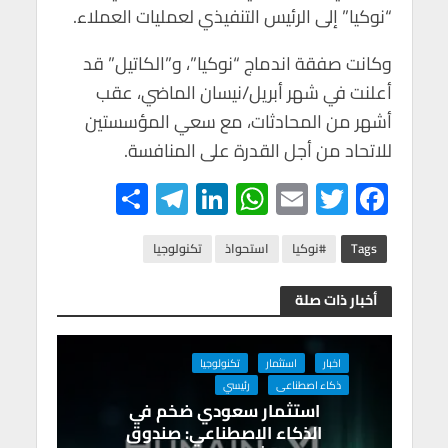
“نوكيا” إلى الرئيس التنفيذي لعمليات العملاء.
وكانت صفقة اندماج “نوكيا”، و”الكاتيل” قد
أعلنت في شهر أبريل/نيسان الماضي، عقب
أشهر من المحادثات، مع سعي المؤسستين
للاتحاد من أجل القدرة على المنافسة.
S
Te
Li
W
E
T
F
h
le
n
h
m
wi
ac
ar
gr
ke
at
ail
tt
e
Tags
#نوكيا
استحواذ
تكنولوجيا
e
a
dI
s
er
b
أخبار ذات صلة
m
n
A
o
p
o
اخبار
استثمار
تكنولوجيا
p
k
ذكاء اصطناعى
رئيسي
استثمار سعودي ضخم في
الذكاء الاصطناعي: صندوق