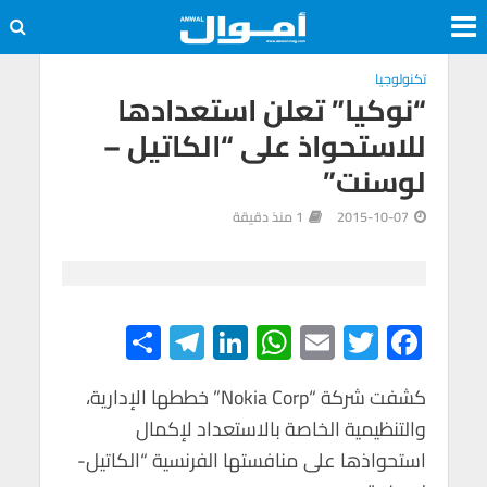
تكنولوجيا
“نوكيا” تعلن استعدادها
للاستحواذ على “الكاتيل –
لوسنت”
2015-10-07
1 منذ دقيقة
S
Te
Li
W
E
T
F
h
le
n
h
m
wi
ac
e
tt
ail
at
ke
gr
ar
كشفت شركة “Nokia Corp” خططها الإدارية،
والتنظيمية الخاصة بالاستعداد لإكمال
e
a
dI
s
er
b
استحواذها على منافستها الفرنسية “الكاتيل-
m
n
A
o