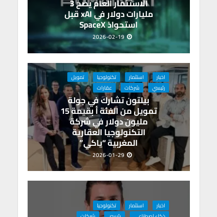
الاستثمار العام يضخ 3
مليارات دولار في xAI قبل
استحواذ SpaceX
2026-02-19
اخبار
استثمار
تكنولوجيا
تمويل
رئيسي
شركات
عقارات
بيلتون تشارك في جولة
تمويل من الفئة أ بقيمة 15
مليون دولار في شركة
التكنولوجيا العقارية
المغربية “ياكي”
2026-01-29
اخبار
استثمار
تكنولوجيا
ذكاء اصطناعى
رئيسي
شركات