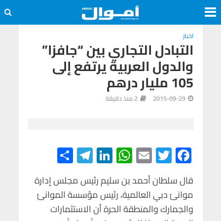
اخبار
التبادل التجاري بين “جافزا”
والدول العربية يرتفع إلى
105 مليار درهم
2015-09-29
2 منذ دقيقة
S
Te
Li
W
E
T
F
h
le
n
h
m
wi
ac
e
tt
ail
at
ke
gr
ar
قال سلطان أحمد بن سليم رئيس مجلس إدارة
موانئ دبي العالمية، رئيس مؤسسة الموانئ
e
a
dI
s
er
b
والجمارك والمنطقة الحرة أن الاستثمارات
m
n
A
o