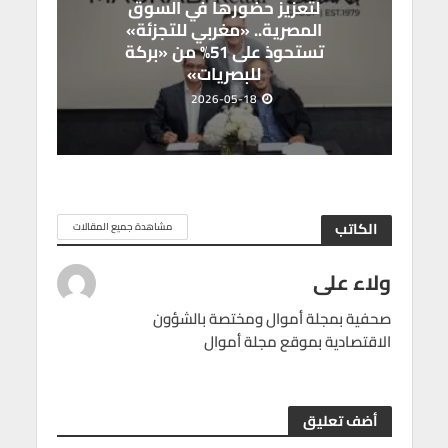
لتعزيز حضورها في السوق
المصرية.. «مغربي للتجزئة»
تستحوذ على 51% من «بركة
للبصريات»
2026-05-18
الكاتب
مشاهدة جميع المقالات
ولاء على
صحفية بمجلة أموال ومختصة بالشؤون
الاقتصادية بموقع مجلة أموال
أضف تعليق