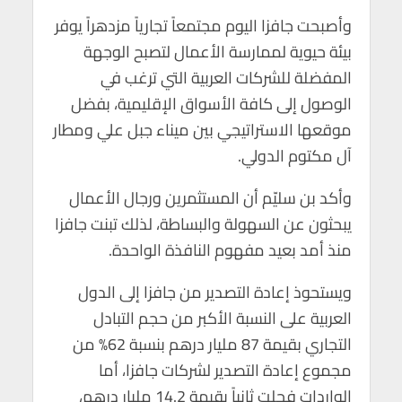
وأصبحت جافزا اليوم مجتمعاً تجارياً مزدهراً يوفر
بيئة حيوية لممارسة الأعمال لتصبح الوجهة
المفضلة للشركات العربية التي ترغب في
الوصول إلى كافة الأسواق الإقليمية، بفضل
موقعها الاستراتيجي بين ميناء جبل علي ومطار
آل مكتوم الدولي.
وأكد بن سليّم أن المستثمرين ورجال الأعمال
يبحثون عن السهولة والبساطة، لذلك تبنت جافزا
منذ أمد بعيد مفهوم النافذة الواحدة.
ويستحوذ إعادة التصدير من جافزا إلى الدول
العربية على النسبة الأكبر من حجم التبادل
التجاري بقيمة 87 مليار درهم بنسبة 62% من
مجموع إعادة التصدير لشركات جافزا، أما
الواردات فحلت ثانياً بقيمة 14.2 مليار درهم،