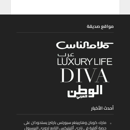
مواقع صديقة
أحدث الأخبار
مارك كوبان وهاربينغر سبورتس بارتنرز يستحوذان على
حصة أقلية في نادي أثليتيكس التابع لدوري البيسبول