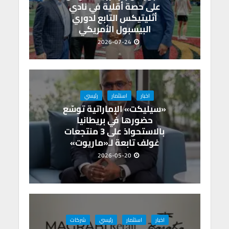
على حصة أقلية في نادي
أثليتيكس التابع لدوري
البيسبول الأمريكي
2026-07-24
اخبار
استثمار
رئيسي
«سيليكت» الإماراتية توسّع
حضورها في بريطانيا
بالاستحواذ على 3 منتجعات
غولف تابعة لـ«ماريوت»
2026-05-20
اخبار
استثمار
رئيسي
شركات