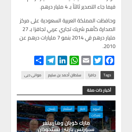
فيما جاء التصدير ثالثاً بـ 4 مليار درهم.
وحافظت المملكة العربية السعودية على مركز
الصدارة كأهم شريك تجاري عربي لجافزا بـ 27
مليار درهم في 2014 بنمو 7 مليارات درهم عن
2010.
S
Te
Li
W
E
T
F
h
le
n
h
m
wi
ac
ar
gr
ke
at
ail
tt
e
Tags
جافزا
سلطان أحمد بن سليم
موانى دبى
e
a
dI
s
er
b
أخبار ذات صلة
m
n
A
o
p
o
أسهم
اخبار
استثمار
رئيسي
p
k
شركات
مارك كوبان وهاربينغر
سبورتس بارتنرز يستحوذان