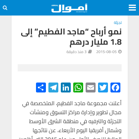
تجزئة
نمو أرباح “ماجد الفطيم” إلى
1.8 مليار درهم
2015-08-05
3 منذ دقيقة
S
Te
Li
W
E
T
F
h
le
n
h
m
wi
ac
e
tt
ail
at
ke
gr
ar
أعلنت مجموعة ماجد الفطيم، المتخصصة في
مجال تطوير وإدارة مراكز التسوق ومنشآت
e
a
dI
s
er
b
التجزئة والترفيه في منطقة الشرق الأوسط
m
n
A
o
وشمال أفريقيا اليوم الأربعاء، عن نتائجها
p
o