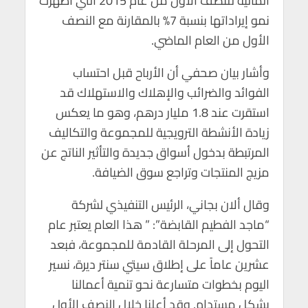
المالية للنصف الأول من عام 2015 التي أظهرت
p
k
نمو إيراداتها بنسبة 7% بالمقارنة مع النصف
الأول من العام الماضي.
وأشار بيان صحفي أن الأرباح قبل احتساب
الفوائد والضرائب والإهلاك والاستهلاك قد
استقرت عند 1.8 مليار درهم، وهو ما يعكس
زيادة الأنشطة الترويجية للمجموعة والتكاليف
المرتبطة بدخول أسواق جديدة والتأثير الناتج عن
مزيج المنتجات وتراجع سوق الضيافة.
وقال ألان بجاني، الرئيس التنفيذي لشركة
“ماجد الفطيم القابضة”: ” هذا العام يعتبر عام
التحول إلى المرحلة القادمة للمجموعة، فبعد
عشرين عاماً على إطلاق سيتي سنتر ديرة، نسير
اليوم بخطوات متسارعة نحو تنمية أعمالنا
بشكل مستدام. وقد أعلنا خلال النصف الأول