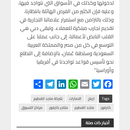
لدخولها وكذلك في الأسواق التي نتواجد فيها،
وعليه فإن الكثير من الفرص الهائلة بانتظارنا،
وذلك بالتزامن مع استمرار علاماتنا التجارية في
تقديم تجارب مبتكرة للعملاء. وتبقى دبي هي
القلب النابض لأعمالنا، إلى جانب عملنا على
التوسع في كل من مصر والمملكة العربية
السعودية وسلطنة عُمان، بالإضافة إلى التطلع
نحو تأسيس قواعد تواجدنا في أفريقيا
وأوراسيا.”
S
Te
Li
W
E
T
F
h
le
n
h
m
wi
ac
ar
gr
ke
at
ail
tt
e
Tags
ارباح
الامارات
شركة ماجد الفطيم
e
a
dI
s
er
b
كارفور
ماجد الفطيم
متاجر كارفور
مراكز التسوق
m
n
A
o
أخبار ذات صلة