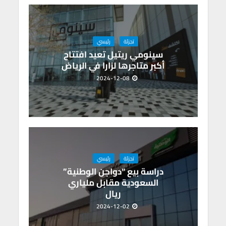
p
o
p
k
تجزئة
رئيسي
سينومي ريتيل تعيد افتتاح
أكبر متاجرها لزارا في الرياض
2024-12-08
تجزئة
رئيسي
دراسة بيع “دواجن الوطنية”
السعودية مقابل ملياري
ريال
2024-12-02