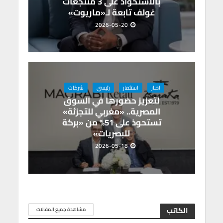
بالاستحواذ على 3 منتجعات
غولف تابعة لـ«ماريوت»
2026-05-20
اخبار
استثمار
رئيسي
شركات
لتعزيز حضورها في السوق
المصرية.. «مغربي للتجزئة»
تستحوذ على 51% من «بركة
للبصريات»
2026-05-18
الكاتب
مشاهدة جميع المقالات