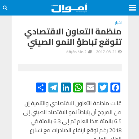
اخبار
منظمة التعاون الاقتصادي
تتوقع تباطؤ النمو الصيني
2017-03-21
2 منذ دقيقة
S
Te
Li
W
E
T
F
h
le
n
h
m
wi
ac
e
tt
ail
at
ke
gr
ar
قالت منظمة التعاون الاقتصادي والتنمية إن
من المرجح أن يتباطأ نمو الاقتصاد الصيني إلى
e
a
dI
s
er
b
6.5 بالمئة هذا العام ثم إلى 6.3 بالمئة في
m
n
A
o
2018 رغم توقع ارتفاع الصادرات مع تسارع
p
o