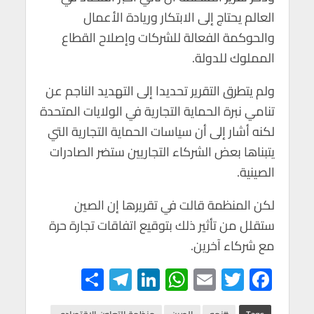
العالم يحتاج إلى الابتكار وريادة الأعمال
والحوكمة الفعالة للشركات وإصلاح القطاع
المملوك للدولة.
ولم يتطرق التقرير تحديدا إلى التهديد الناجم عن
تنامي نبرة الحماية التجارية في الولايات المتحدة
لكنه أشار إلى أن سياسات الحماية التجارية التي
يتبناها بعض الشركاء التجاريين ستضر الصادرات
الصينية.
لكن المنظمة قالت في تقريرها إن الصين
ستقلل من تأثير ذلك بتوقيع اتفاقات تجارة حرة
مع شركاء آخرين.
S
Te
Li
W
E
T
F
h
le
n
h
m
wi
ac