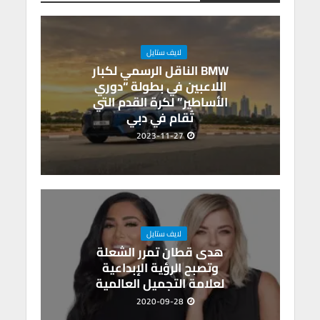
m
n
A
o
p
k
p
o
p
k
لايف ستايل
BMW الناقل الرسمي لكبار
اللاعبين في بطولة “دوري
الأساطير” لكرة القدم التي
تُقام في دبي
2023-11-27
لايف ستايل
هدى قطان تمرر الشعلة
وتصبح الرؤية الإبداعية
لعلامة التجميل العالمية
2020-09-28