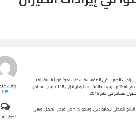
مؤسسة «مطارات دبي» في تقريرها السنوي لعام 2015، بأن إيرادات الطيران في المؤسسة سجلت نمواً قوياً بنسبة بلغت
وفاء عثم
12% في عام 2015، مقارنة مع العام السابق، مشيرة إلى أنها تعمل مع شركائها لرفع الطاقة الاستيعابية إلى 118 مليون مسافر
#
وأضافت في التقرير، أن قطاع الطيران يسهم بنسبة 27% من إجمالي الناتج المحلي لإمارة دبي، وبنحو 19% من فرص العمل، وهي
أضف تعل