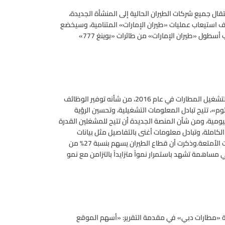
نه عقب افتتاح «الكونكورس دي» في شهر فبراير 2016، وانتقال جميع شركات الطيران الحالية إلى المنشأة الجديدة،
تحويل «الكونكورس سي» إلى جزء من «المبنى 3»، بهدف استيعاب عمليات «طيران الإمارات» المتنامية، وسيخضع
«الكونكورس سي» لبرنامج تجديد يتضمن مواقف محدثة لاستيعاب أسطول «طيران الإمارات» من طائرات «بوينغ 777»
وذكرت المؤسسة أنها تعمل حالياً على التجهيز لتطبيق نظام مبتكر لتشغيل المطارات في عام 2016، من شأنه توفير الوظائف
م»، تتيح تبادل المعلومات التشغيلية، وتحسين الرؤية
اليومية، ومن شأن المنصة الجديدة أن تتيح للمشغلين القدرة
لكاملة، وتبادل معلومات أغنى بالتفاصيل مثل بيانات
المسافرين ومعلومات إجراءات السفر والصعود إلى الطائرات وبيانات الأمتعة.وذكرت أن قطاع الطيران يسهم بنسبة 27% من
بنحو 19% من فرص العمل، وهي مساهمة تشهد باستمرار نمواً متزايداً بالتزامن مع نمو
 «مطارات دبي» في مقدمة التقرير: «أسهم الموقع