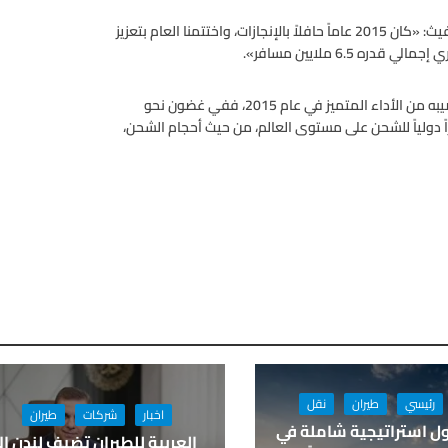
من جانبه، قال الرئيس التنفيذي لمؤسسة «مطارات دبي»، بول غريفيث: «كان 2015 عاماً حافلاً بالإنجازات، واختتمنا العام بتعزيز
وأضاف «حقق مطارنا الثاني، مطار آل مكتوم في (دبي الجنوب)، نصيبه من الأداء المتميز في عام 2015، ففي غضون نحو
 على افتتاحه، ارتقى المطار إلى قائمة أفضل 20 مركزاً دولياً للشحن على مستوى العالم، من حيث أحجام الشحن،
رئيسي
طيران
نقل
اخبار
شركات
طيران
ل استراتيجية شاملة في
العربية للطيران تضيف لندن إل