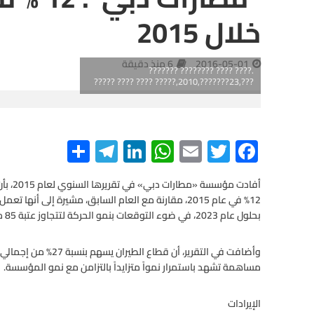
خلال 2015
2016-05-01
6 منذ دقيقة
.???? ???? ???????? ???????
???,23???????,2010,????? ???? ???? ?????
S
Te
Li
W
E
T
F
h
le
n
h
m
wi
ac
e
tt
ail
at
ke
gr
ar
أفادت 
e
a
dI
s
er
b
بحلول عام 2023، في ضوء التوقعات بنمو الحركة لتتجاوز عتبة 85 مليون مسافر في عام 2016.
m
n
A
o
p
o
مساهمة تشهد باستمرار نمواً متزايداً بالتزامن مع نمو المؤسسة.
p
k
الإيرادات