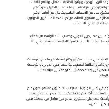
ة التي تنتهجها، وبيئتها الجاذبة للأعمال، والنمو اللافت
ة والتجارة، في مواصلة الارتقاء بقطاع الطيران نحو آفاق
المذكور في تحقيق عدد من الأهداف الطموحة، كان من أبرزها الرقم
 مطار على مستوى العالم، من حيث عدد المسافرين الدوليين،
الإطار الزمني المحدد».
حسين مطار دبي الدولي، وكسب الثناء الواسع من قطاع
طلب منا مواصلة التخطيط لتعزيز الطاقة الاستيعابية في كلا
لإمارة دبي، كواحد من أبرز ركائز اقتصادنا، وبناء على توقعات
ل واضح إلى ضرورة تعزيز الطاقة الاستيعابية لمطار دبي الدولي، والتوسعة
ا نعمل على إعداد خطة رئيسة تهدف إلى تلبية الطلب
رينا».
وبيّن سموه أنه «في إطار هذه الخطة، سيجري توسيع مطار آل مكتوم في (دبي الجنوب) لاستيعاب 26 مليون مسافر بحلول عام
2018، بينما نعتزم رفع الطاقة الاستيعابية الحالية لمطار دبي الدولي لاستيعاب أكثر من 90 مليون مسافر، دون إضافة أي بنية
بر وأحدث مطار على مستوى العالم على مراحل في منطقة (دبي