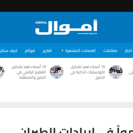
اخبار
مقابلات
العملات المشفرة
تقارير
قوائم
لايف ستاي
10 أسماء تعيد تشكيل
10 أسماء تعيد تشكيل
ني
اللوجستيات الذكية في
التعليم الرقمي في
الخليج
الخليج والمنطقة
 دبي”: 12 % نمواً في إيرادات الطيران