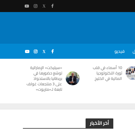
ل
فيديو
10 أسماء في قلب
«سيليكت» الإماراتية
ثورة التكنولوجيا
توسّع حضورها في
المالية في الخليج
بريطانيا بالاستحواذ
على 3 منتجعات غولف
تابعة لـ«ماريوت»
أخر الأخبار