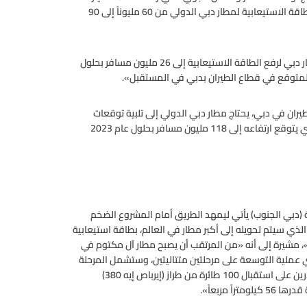
درهم (7.8 مليارات دولار)، وتم إطلاقه في عام 2011، بهدف رفع الطاقة الاستيعابية لمطار دبي الدولي من 60 مليوناً إلى 90
وقالت المؤسسة إنه «يجري حالياً تنفيذ مشروع توسعة آخر في مطار دبي لرفع الطاقة الاستيعابية إلى 26 مليون مسافر بحلول
صفه محوراً رئيساً للطيران في دبي، يحتاج مطار دبي الدولي إلى تلبية توقعات
المسافرين المتنامية والطلب المتزايد على الطاقة الاستيعابية، الذي يتوقع ارتفاعه إلى 118 مليون مسافر بحلول عام 2023
(دبي الجنوب) يأتي ليمهد الطريق أمام المشروع الضخم
دولار) في (دبي الجنوب)، الذي سيتم تحويله إلى أكبر مطار في العالم، بطاقة استيعابية
اً، و16 مليون طن من الشحن»، مشيرة إلى أنه «من المرتقب أن يصبح مطار آل مكتوم في
 عملية التوسعة على مرحلتين متتاليتين، وستشمل المرحلة
الأولى مبنيين تبلغ سعتهما الإجمالية 120 مليون مسافر سنوياً، قادرين على استقبال 100 طائرة من طراز (إيرباص إيه 380)
مربعاً».