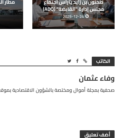
مطار الم
طحنون بن زايد يترأس اجتماع
مجلس إدارة “القابضة” (ADQ)
2025-12-24
الكاتب
وفاء عثمان
صحفية بمجلة أموال ومختصة بالشؤون الاقتصادية بموقع
أضف تعليق