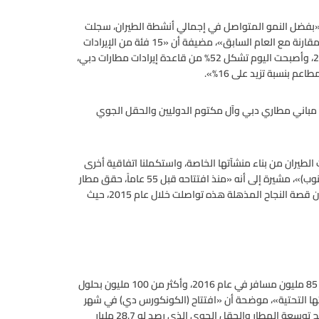
«بفضل النمو المتواصل في إجمالي أنشطة الطيران، سجلت
فئات إيرادات الطيران نمواً قوياً بنسبة زادت على 12% في عام 2015 مقارنة مع العام السابق»، مضيفة أن «15 فئة من الإيرادات
غير المتعلقة بالطيران شهدت نمواً تجاوزت نسبته 12% في عام 2015، وأصبحت اليوم تشكل 52% من قاعدة إيرادات مطارات دبي،
عم بنسبة تزيد على 16%».
ي مباني مطاري دبي وآل مكتوم الدوليين والحقل الجوي
طيران من بناء منشآتها الخاصة، واستكملنا اتفاقية أخرى
لبناء فندق متوسط الفئة في مبنى المسافرين الحالي في (دبي الجنوب)»، مشيرة إلى أنه «منذ افتتاحه قبل 55 عاماً، حقق مطار
دبي الدولي نمواً سنوياً بمعدل يزيد على 13%، ومن غير المستغرب أن قصة النجاح المذهلة هذه تواصلت خلال عام 2015، حيث
وبيّنت المؤسسة أنه «في ضوء التوقعات بنمو الحركة لتتجاوز عتبة 85 مليون مسافر في عام 2016، وأكثر من 100 مليون بحلول
 بنيتها التحتية»، موضحة أن «افتتاح (الكونكورس دي) في شهر
فبراير 2016، جاء ليؤذن باستكمال الخطة الاستراتيجية 2020، وبرنامج توسعة المطار والحقل الجوي الذي رصد له 28.7 مليار