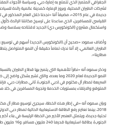
الجغرافي المتميز الذي تتمتع به إمارة دبي، وسياسة الأجواء المفتوح
لشركات الطيران المحلية، وبروز الإمارة كمدينة عالمية رائدة للسياح
جديدة في عام 2015»، مضيفاً أننا «نجحنا خلال العام 
القياسي للمسافرين، الذي ساعدنا على ترسيخ مكانتنا الرائدة كأول
واستكمال مشروع (الكونكورس دي) الجديد لافتتاحه بسلاسة وضمن 
وأضاف سموه: «صحيح أن (الكونكورس الجديد) أسهم في توسيع وت
الطيران العالمي، إلا أننا ندرك تماماً حقيقة أن النمو المتواصل يت
مطارينا».
وذكر سموه أنه «نظراً للأهمية التي يتميز بها قطاع الطيران بالنسبة 
النمو الجديدة لعام 2020 وما بعده، والتي تشير بشك
السريعة لمطار آل مكتوم في (دبي الجنوب)، ثاني مطارات دبي، فإنن
المتوقع والارتقاء بمستويات الخدمة وتجربة المسافرين في كلا مطا
تحتية جديدة، ويتمثل العنصر الأخير من الخطة الرئيسة في بناء أك
الجنوب)، بطاقة استيعابية قدرها 240 مليون مسافر، و16 مليون طن من الشحن».