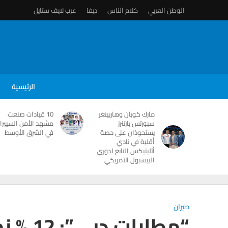
الوطن العربي
كلام الناس
ديفا
عرب لايف ستايل
الرئيسية
مارك كوبان وهاربينغر
10 قيادات صنعت
سبورتس بارتنرز
مشهد الأمن السيبرا
يستحوذان على حصة
في الشرق الأوسط
أقلية في نادي
أثليتيكس التابع لدوري
البيسبول الأمريكي
طيران
“مطارات