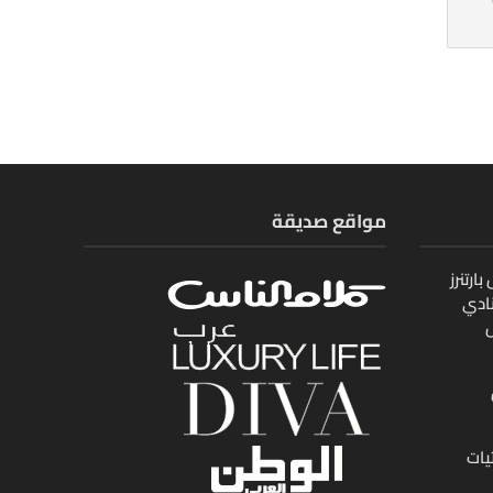
مواقع صديقة
ارتنرز
ادي
ل
يات