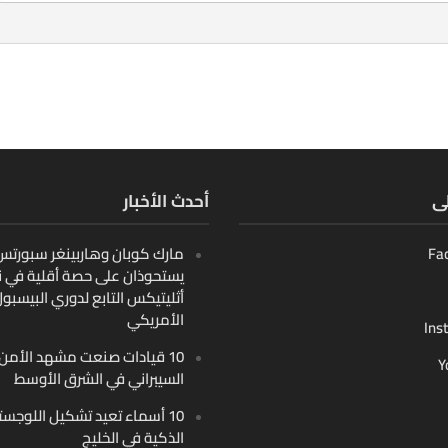
لى
أحدث الأخبار
Fa
مارك كوبان وهاربينغر سبورتس ب
يستحوذان على حصة أقلية في ن
أثليتيكس التابع لدوري البيسبو
الأمريكي
Ins
10 قيادات صنعت مشهد الأمن
Y
السيبراني في الشرق الأوسط
10 أسماء تعيد تشكيل اللوجست
الذكية في الخليج