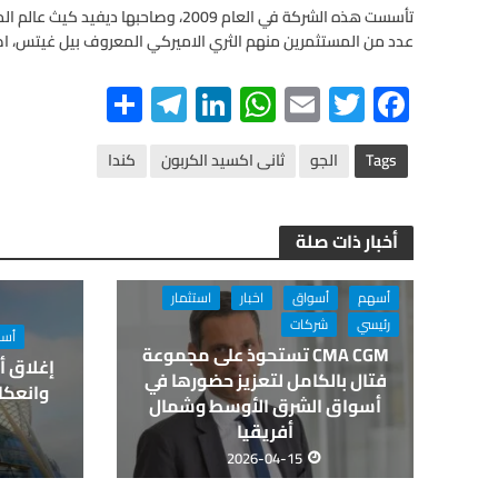
تأسست هذه الشركة في العام 2009، وصاحبه
عدد من المستثمرين منهم الثري الاميركي المعروف بيل غيتس، ا
S
Te
Li
W
E
T
F
h
le
n
h
m
wi
ac
ar
gr
ke
at
ail
tt
e
Tags
الجو
ثانى اكسيد الكربون
كندا
e
a
dI
s
er
b
m
n
A
o
أخبار ذات صلة
p
o
p
k
أسهم
أسواق
اخبار
استثمار
رئيسي
شركات
أسو
CMA CGM تستحوذ على مجموعة
إغلاق أ
فتال بالكامل لتعزيز حضورها في
وانعكا
أسواق الشرق الأوسط وشمال
أفريقيا
2026-04-15