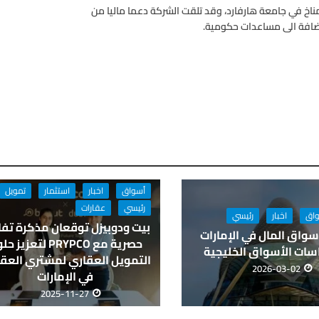
ا ديفيد كيث عالم المناخ في جامعة هارفارد، وقد تلقت الشركة دعما ماليا من
ضافة الى مساعدات حكومية.
أسواق
اخبار
استثمار
تمويل
رئيسي
عقارات
اق
اخبار
رئيسي
بيت ودوبيزل توقعان مذكرة تف
سواق المال في الإمارات
حصرية مع PRYPCO لتعزيز
سات الأسواق الخليجية
التمويل العقاري لمشتري العقا
2026-03-02
في الإمارات
2025-11-27