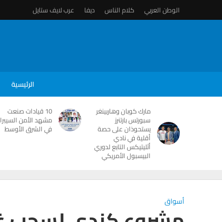
الوطن العربي
كلام الناس
ديفا
عرب لايف ستايل
الرئيسية
مارك كوبان وهاربينغر
10 قيادات صنعت
سبورتس بارتنرز
مشهد الأمن السيبرا
يستحوذان على حصة
في الشرق الأوسط
أقلية في نادي
أثليتيكس التابع لدوري
البيسبول الأمريكي
أسواق
مشروع كندي لسحب غاز