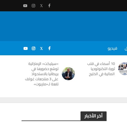
ل
فيديو
10 أسماء في قلب
«سيليكت» الإماراتية
ثورة التكنولوجيا
توسّع حضورها في
المالية في الخليج
بريطانيا بالاستحواذ
على 3 منتجعات غولف
تابعة لـ«ماريوت»
أخر الأخبار