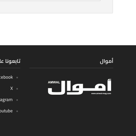
أموال
تابعونا ع
cebook
X
tagram
outube