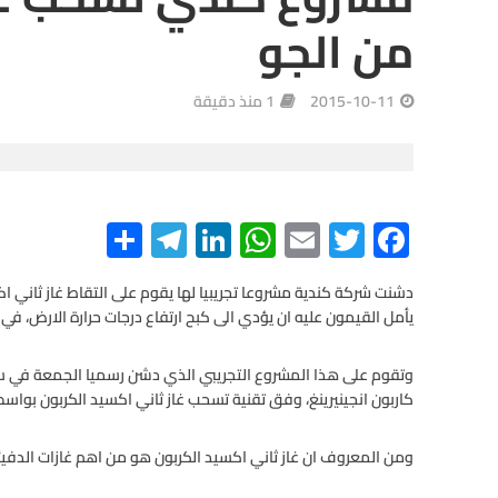
من الجو
2015-10-11
1 منذ دقيقة
S
Te
Li
W
E
T
F
h
le
n
h
m
wi
ac
e
tt
ail
at
ke
gr
ar
دشنت شركة كندية مشروعا تجريبيا لها يقوم على التقاط غاز ثاني ا
يأمل القيمون عليه ان يؤدي الى كبح ارتفاع درجات حرارة الارض، ف
e
a
dI
s
er
b
m
n
A
o
وتقوم على هذا المشروع التجريبي الذي دشن رسميا الجمعة في س
o
p
كاربون انجينيرينغ، وفق تقنية تسحب غاز ثاني اكسيد الكربون بواس
p
k
ومن المعروف ان غاز ثاني اكسيد الكربون هو من اهم غازات الدفيئة