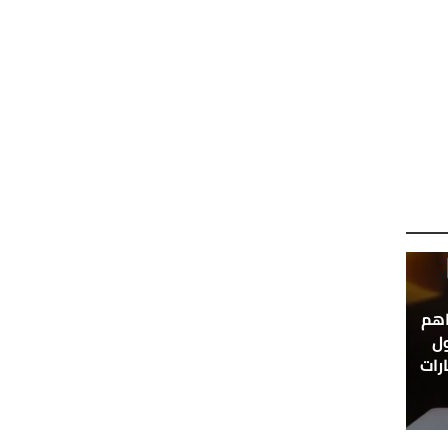
اهم
 حلول
رات