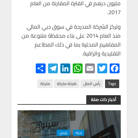
مليون درهم في الفترة المقارنة من العام
2017.
وتركز الشركة المدرجة في سوق دبي المالي
منذ العام 2014 على بناء محفظة متنوعة من
المفاهيم المحلية بما في ذلك المطاعم
التقليدية والراقية.
S
Te
Li
W
E
T
F
h
le
n
h
m
wi
ac
ar
gr
ke
at
ail
tt
e
Tags
رأس المال
شركة ماركة
ماركة
e
a
dI
s
er
b
أخبار ذات صلة
m
n
A
o
p
o
p
k
تجزئة
رئيسي