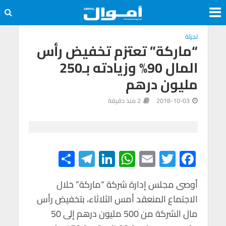
تجزئة
“ماركة” تعتزم تخفيض رأس
المال 90% وزيادته بـ250
مليون درهم
2018-10-03
2 منذ دقيقة
S
Te
Li
W
E
T
F
h
le
n
h
m
wi
ac
e
tt
ail
at
ke
gr
أوصى مجلس إدارة شركة “ماركة” خلال
ar
الاجتماع المنعقد أمس الثلاثاء، بتخفيض رأس
e
a
dI
s
er
b
مال الشركة من 500 مليون درهم إلى 50
m
n
A
o