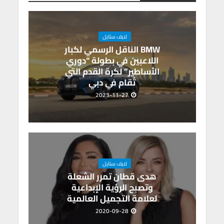
m
n
A
o
p
k
p
o
p
k
لايف ستايل
BMW الناقل الرسمي لكبار
اللاعبين في بطولة “دوري
الأساطير” لكرة القدم التي
تُقام في دبي
2023-11-27
لايف ستايل
هدى قطان تمرر الشعلة
وتصبح الرؤية الإبداعية
لعلامة التجميل العالمية
2020-09-28