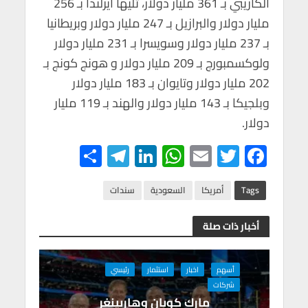
الكاريبي بـ 361 مليار دولار، تليها آيرلندا بـ 256
مليار دولار والبرازيل بـ 247 مليار دولار وبريطانيا
بـ 237 مليار دولار وسويسرا بـ 231 مليار دولار
ولوكسمبورج بـ 209 مليار دولار و هونج كونج بـ
202 مليار دولار وتايوان بـ 183 مليار دولار
وبلجيكا بـ 143 مليار دولار والهند بـ 119 مليار
دولار.
S
Te
Li
W
E
T
F
h
le
n
h
m
wi
ac
ar
gr
ke
at
ail
tt
e
Tags
أمريكا
السعودية
سندات
e
a
dI
s
er
b
أخبار ذات صلة
m
n
A
o
p
o
أسهم
اخبار
استثمار
رئيسي
p
k
شركات
مارك كوبان وهاربينغر