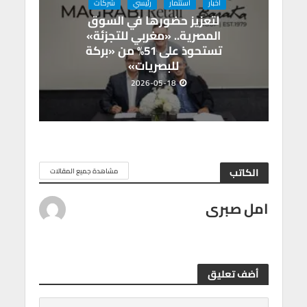
اخبار
استثمار
رئيسي
شركات
لتعزيز حضورها في السوق
المصرية.. «مغربي للتجزئة»
تستحوذ على 51% من «بركة
للبصريات»
2026-05-18
الكاتب
مشاهدة جميع المقالات
امل صبرى
أضف تعليق