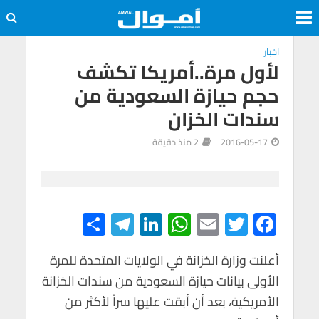
اخبار
لأول مرة..أمريكا تكشف
حجم حيازة السعودية من
سندات الخزان
2016-05-17
2 منذ دقيقة
S
Te
Li
W
E
T
F
h
le
n
h
m
wi
ac
e
tt
ail
at
ke
gr
ar
أعلنت وزارة الخزانة في الولايات المتحدة للمرة
الأولى بيانات حيازة السعودية من سندات الخزانة
e
a
dI
s
er
b
الأمريكية، بعد أن أبقت عليها سراً لأكثر من
m
n
A
o