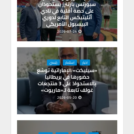
سبورتس بارتنرز يستحوذان
على حصة أقلية في نادي
أثليتيكس التابع لدوري
البيسبول الأمريكي
2026-07-24
اخبار
استثمار
رئيسي
«سيليكت» الإماراتية توسّع
حضورها في بريطانيا
بالاستحواذ على 3 منتجعات
غولف تابعة لـ«ماريوت»
2026-05-20