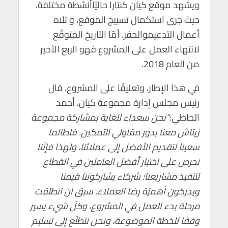
ويشهد موقع كيان كنتارا حاليًاأنشطة مختلفة،
حيث جرى استكمال تسييج الموقع، و تلاه
أعمال التدعيموالحفر. أمّا التاريخ المتوقّع
لانتهاء العمل على المشروع فهو الربع الأخير
من العام 2018.
في هذا الإطار، وتعليقًا على المشروع، قال
رئيس مجلس إدارة مجموعة كيان، أحمد
الحاطي:
“نحن سعداء للغاية بمشاركة مجموعة
زيتاش معنا بدور مقاولي التمكين. فلطالما
سعينا لتقديم الأفضل إلى عملائنا، ولهذا فإنّنا
نحرص على اختيار أفضل العاملين في القطاع
لتنفيذ مشاريعنا؛ شركاء يشاركوننا قيمنا
ويدركون أهميّة رضا العملاء. سبق أن انطلقت
مرحلة بدء العمل في المشروع، وكلّ شيء يسير
وفقًا للخطة الموضوعة، ونحن نتطلّع إلى تسليم