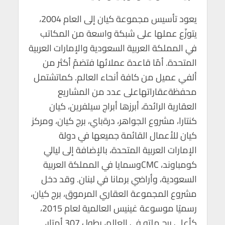
يعود تأسيس مجموعة كيان إلى العام 2004،
يتوزّع عملها على شبكة واسعة من المكاتب
في المملكة العربية السعودية والإمارات العربية
المتحدة. أمّا قاعدة عملائها فتضمّ أكثر من
ألفي عميل من كافة أنحاء العالم. كماتشتمل
محفظةعقاراتهاعلى عدد من المشاريع
العقارية الرائدة، أبرزها أبراج سيلفرين، كيان
كنتارا، مشروع الجواهر، درةباي، برج كيان، ومركز
كيان للأعمال القائمة جميعها في دولة
الإمارات العربية المتحدة، بالإضافة إلى ليالي
كومباوند، CMCوسمايا في المملكة العربية
السعودية، وأراضي برمانا في لبنان. وقد دخل
مشروع المجموعة العقاري المرموق، برج كيان،
رسميًا موسوعة غينيس العالمية لعام 2015،
كأعلى برج ملتوٍ في العالم، بطول 307 أمتار،