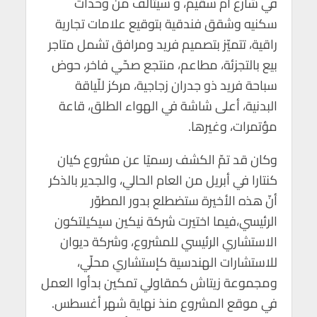
في شارع أم سقيم، و سيتألّف من وحدات
p
o
سكنيه وشقق فندقية بتوقيع علامات تجارية
p
k
راقية، تتميّز بتصميم فريد ومرافق تشمل متاجر
بيع بالتجزئة، مطاعم، منتجع صحّي فاخر، حوض
سباحة فريد ذو جدران زجاجية، مركز للّياقة
البدنية، أعلى شاشة في الهواء الطلق، قاعة
مؤتمرات، وغيرها.
وكان قد تمّ الكشف رسميًا عن مشروع كيان
كنتارا في أبريل من العام الحالي، والجدير بالذكر
أنّ هذه الأخيرة ستضطلع بدور المطوّر
الرئيسي،فيما اختيرت شركة نيكين سيكيلتكون
الاستشاري الرئيسي للمشروع، وشركة ديوان
للاستشارات الهندسية كإستشاري محلّي،
ومجموعة زيتاش كمقاولي تمكين بدأوا العمل
في موقع المشروع منذ نهاية شهر أغسطس.