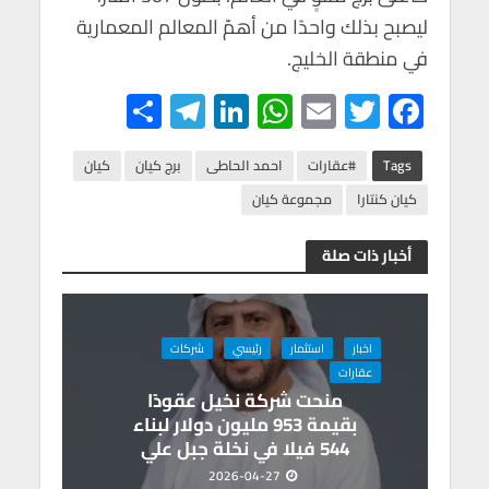
ليصبح بذلك واحدًا من أهمّ المعالم المعمارية
في منطقة الخليج.
S
Te
Li
W
E
T
F
h
le
n
h
m
wi
ac
ar
gr
ke
at
ail
tt
e
Tags
#عقارات
احمد الحاطى
برج كيان
كيان
e
a
dI
s
er
b
كيان كنتارا
مجموعة كيان
m
n
A
o
أخبار ذات صلة
p
o
p
k
اخبار
استثمار
رئيسي
شركات
عقارات
منحت شركة نخيل عقودًا
بقيمة 953 مليون دولار لبناء
544 فيلا في نخلة جبل علي
2026-04-27