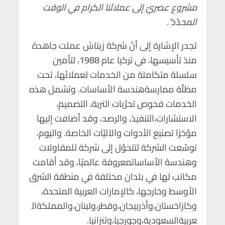
مشروع عصريّ إلى عملائنا الكرام في الوقت
المحدّد”.
تجدر الإشارة إلى أنّ شركة زيتاش عملت جاهدة
منذ تأسيسها، في تركيا عام 1988، لتأمين
سلسلة متكاملة من الخدمات لعملائها، تحت
مظلّة ممارسةهندسة الأساسات. وتشمل هذه
الخدمات فحوص تحرّيات التربة، التصميم،
الاستشارات،التنفيذ، والرصد، وقد أضافت إليها
مؤخرًا تصنيع الأدوات والآليّات الخاصة. واليوم،
توسّعت الشركة لتتحوّل إلى شركة للمقاولات
وهندسة الأساساتمعروفة عالميًا، وقد أقامت
مكاتب لها في بلدان مختلفة في منطقة الشرق
الأوسط وخارجها، كالإمارات العربية المتحدة،
وكازاخستان،وأذربيجان،وقطر،ولبنان،والمملكةال
عربيةالسعودية،وجورجيا،وتنزانيا.