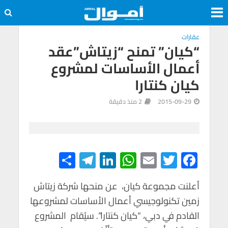
عقارات
“كيان” تمنح “زيتاش”عقد
أعمال الأساسات لمشروع
كيان كنتارا
2015-09-29
2 منذ دقيقة
S
Te
Li
W
E
T
F
h
le
n
h
m
wi
ac
e
tt
ail
at
ke
gr
ar
أعلنت مجموعة كيان، عن منحها شركة زيتاش
زمين تكنولوجيسي أعمال الأساسات لمشروعها
e
a
dI
s
er
b
القادم في دبي، “كيان كنتارا”. سيُقام المشروع
m
n
A
o