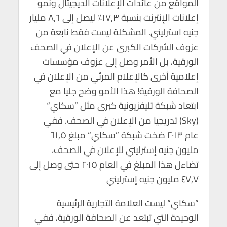
المواقع من عائدات الإعلانات الديجيتال ونمو
إعلانات الإنترنت بنسبة ١٧,٣٪ ليصل إلى ٨,٦ مليار
جنيه استرليني. المشكلة ليست فقط نابعة من
عزوف الشركات الكبرى عن الإعلان في الصحف
الورقية، بل الأمر وصل إلى عزوف مؤسسات
إعلامية أخرى كالإعلام المرئي من الإعلان في
الصحافة الورقية! هذا الأمو وضح جليا مع
ابتعاد شبكة تليفزيونية كبرى مثل ”سكاي“
(Sky) تدريجيا من الإعلان في الصحف. ففي
عام ٢٠١٣ ضخت شبكة ”سكاي“ مبلغ ٦١,٥
مليون جنيه إسترليني للإعلان في الصحف،
تضاءل هذا المبلغ في العام ٢٠١٥ حتى وصل إلى
٤٧,٧ مليون جنيه إسترليني
”سكاي“ ليست العلامة التجارية الرئيسية
الوحيدة التي تبتعد عن الصحافة الورقية، ففي