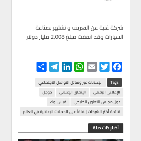
شركة غنية عن التعريف و تشتهر بصناعة
السيارات وقد انفقت مبلغ 2,008 مليار دولار
S
Te
Li
W
E
T
F
h
le
n
h
m
wi
ac
ar
gr
ke
at
ail
tt
e
Tags
الإعلانات عبر وسائل التواصل الاجتماعي
e
a
dI
s
er
b
الإعلاني الرقمي
الإنفاق الإعلاني
جوجل
m
n
A
o
دول مجلس التعاون الخليجي
فيس بوك
p
o
قائمة أكثر الشركات إنفاقاً على الحملات الإعلانية في العالم
p
k
أخبار ذات صلة