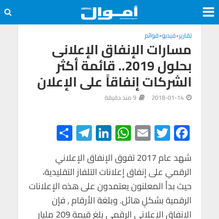
تقارير
•
فيديو
•
قوائم
مسارات الإنفاق الإعلانى
بحلول 2019.. قائمة أكثر
الشركات إنفاقاً على الإعلان
2018-01-14
9 منذ دقيقة
S
Te
Li
W
E
T
F
h
le
n
h
m
wi
ac
e
tt
ail
at
ke
gr
شهد عام 2017 تفوق الإنفاق الإعلاني
ar
الرقمي على إنفاق إعلانات التلفاز التقليدية،
e
a
dI
s
er
b
حيث بدأ المعلنون يعتمدون على هذه الإعلانات
m
n
A
o
الرقمية بشكلٍ هائل. وبلغة الأرقام , فإن
p
o
الإنفاق الإعلاني الرقمي بلغ قيمة 209 مليار