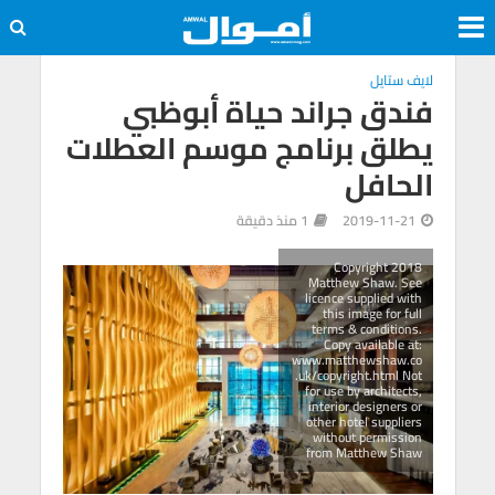
لايف ستايل
فندق جراند حياة أبوظبي
يطلق برنامج موسم العطلات
الحافل
2019-11-21
1 منذ دقيقة
Copyright 2018
Matthew Shaw. See
licence supplied with
this image for full
terms & conditions.
Copy available at:
www.matthewshaw.co
.uk/copyright.html Not
for use by architects,
interior designers or
other hotel suppliers
without permission
from Matthew Shaw