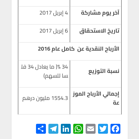
آخر يوم مشاركة
4 إبريل 2017
تاريخ الاستحقاق
6 إبريل 2017
الأرباح النقدية عن كامل عام 2016
34 %( ما يعادل 34 فل
نسبة التوزيع
سا للسهم)
إجمالي الأرباح الموز
1554.3 مليون درهم
عة
S
Te
Li
W
E
T
F
h
le
n
h
m
wi
ac