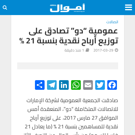
اتصالات
عمومية “دو” تصادق على
توزيع أرباح نقدية بنسبة 21 %
2017-03-29
1 منذ دقيقة
S
Te
Li
W
E
T
F
h
le
n
h
m
wi
ac
e
tt
ail
at
ke
gr
ar
صادقت الجمعية العمومية لشركة الإمارات
للاتصالات المتكاملة “دو”، المنعقدة أمس
e
a
dI
s
er
b
الموافق 27 مارس 2017، على توزيع أرباح
m
n
A
o
نقدية للمساهمين بنسبة 21 % (ما يعادل 21
p
o