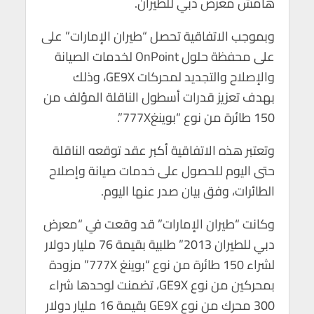
هامش معرض دبي للطيران.
p
o
p
k
وبموجب الاتفاقية تحصل “طيران الإمارات” على
على محفظة حلول OnPoint لخدمات الصيانة
والإصلاح والتجديد لمحركات GE9X، وذلك
بهدف تعزيز قدرات أسطول الناقلة المؤلف من
150 طائرة من نوع “بوينغ777X”.
وتعتبر هذه الاتفاقية أكبر عقد توقعه الناقلة
حتى اليوم للحصول على خدمات صيانة وإصلاح
الطائرات، وفق بيان صدر عنها اليوم.
وكانت “طيران الإمارات” قد وقعت في “معرض
دبي للطيران 2013” طلبية بقيمة 76 مليار دولار
لشراء 150 طائرة من نوع “بوينغ 777X” مزودة
بمحركين من نوع GE9X، تضمنت لوحدها شراء
300 محرك من نوع GE9X بقيمة 16 مليار دولار