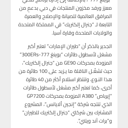
معزز ورفد مخزون المنتجات في دبي بدعمٍ من
المرافق العالمية للصيانة والإصلاح والعمرة
التابعة لـ “جنرال إلكتريك” في المملكة المتحدة
والولايات المتحدة وقارة آسيا.
الجدير بالذكر أن “طيران الإمارات” تعتبر أكبر
مشغل لأسطول طائرات “بوينغ 777-300ERs”
المزودة بمحركات GE90 من “جنرال إلكتريك”،
حيث تشغّـل الناقلة ما يـزيد على 100 طائرة من
هذا النـوع، وتنتظر استلام أكثر من 40 طائرة
أخرى، كما تعتبر أكبر مشغل لأسطول طائرات
“إيرباص” A380 المزودة بمحركات GP7200
الذي تنتجه شركة “إنجين ألايانس”، المشروع
المشترك بين شركتي “جنرال إلكتريك للطيران”
و”برات آند ويتني”.