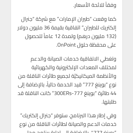
وفقاً للائحة الأسعار.
كما وقعت “طيران الإمارات” مع شركة “جنرال
إلكتريك للطيران” اتفاقية بقيمة 36 مليون دولار
(132 مليون درهم) ولمدة 12 عاماً للحصول
على محفظة حلول OnPoint.
وتغطي الاتفاقية خدمات الصيانة والدعم
لمختلف المعدات الإلكترونية والكهربائية
والأنظمة الميكانيكيّة لجميع طائرات الناقلة من
نوع “بوينغ 777” قيد الخدمة حالياً، بالإضافة إلى
44 طائرة “بوينغ 777-300ERs” كانت الناقلة قد
طلبتها.
وفي إطار هذا البرنامج، ستوفر “جنرال إلكتريك”
خدمات الدعم والصيانة لطائرات الناقلة من نوع
“بوينغ 777″، بالإضافة إلى إدارة برنامج محلي