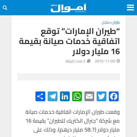
طيران
•
عاجل
“طيران الإمارات” توقع
اتفاقية خدمات صيانة بقيمة
16 مليار دولار
2015-11-09
2 منذ دقيقة
S
Te
Li
W
E
T
F
h
le
n
h
m
wi
ac
e
tt
ail
at
ke
gr
ar
وقعت طيران الإمارات اتفاقية خدمات صيانة
مع شركة “جنرال الكتريك للطيران” بقيمة 16
e
a
dI
s
er
b
مليار دولار (58.7 مليار درهم)، وذلك على
m
n
A
o