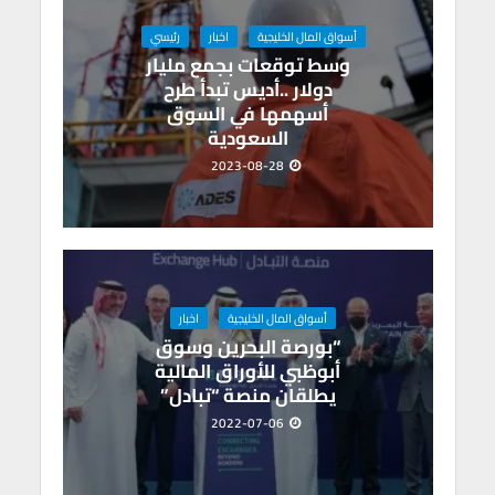
p
o
p
k
أسواق المال الخليجية
اخبار
رئيسي
وسط توقعات بجمع مليار
دولار ..أديس تبدأ طرح
أسهمها في السوق
السعودية
2023-08-28
أسواق المال الخليجية
اخبار
“بورصة البحرين وسوق
أبوظبي للأوراق المالية
يطلقان منصة “تبادل”
2022-07-06