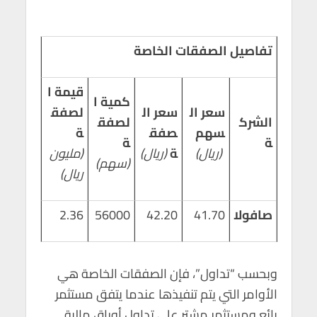
p
k
تفاصيل الصفقات الخاصة
قيمة ا
كمية ا
سعر ال
سعر ال
لصفق
الشرك
لصفق
سهم
صفق
ة
ة
ة
(ريال)
ة
(ريال)
(مليون
(سهم)
ريال)
صافولا
41.70
42.20
56000
2.36
وبحسب “تداول”، فإن الصفقات الخاصة هي
الأوامر التي يتم تنفيذها عندما يتفق مستثمر
بائع ومستثمر مشتر على تداول أوراق مالية