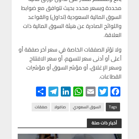
محددة وبسعر محدد بحيث تتوافق مع ضوابط
السوق المالية السعودية (تداول) والقواعد
واللوائح الصادرة عن هيئة السوق المالية ذات
العلاقة.
ولا تؤثر الصفقات الخاصة في سعر آخر صفقة أو
أعلى أو أدنى سعر للسهم، أو سعر الافتتاح
وسعر الإغلاق، أو مؤشر السوق أو مؤشرات
القطاعات.
S
Te
Li
W
E
T
F
h
le
n
h
m
wi
ac
ar
gr
ke
at
ail
tt
e
Tags
السوق السعودي
صافولا
صفقات
e
a
dI
s
er
b
أخبار ذات صلة
m
n
A
o