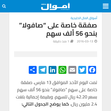
أسواق المال الخليجية
صفقة خاصة على “صافولا”
بنحو 56 ألف سهم
2016-03-13
1 منذ دقيقة
S
Te
Li
W
E
T
F
h
le
n
h
m
wi
ac
e
tt
ail
at
ke
gr
ar
تمت اليوم الأحد الموافق 13 مارس، صفقة
خاصة على سهم “صافولا” بنحو 56 ألف سهم
e
a
dI
s
er
b
بسعر 42.20 ريال للسهم، وبقيمة إجمالية بلغت
m
n
A
o
2.4 مليون ريال،
كما يوضح الجدول التالي:
p
o