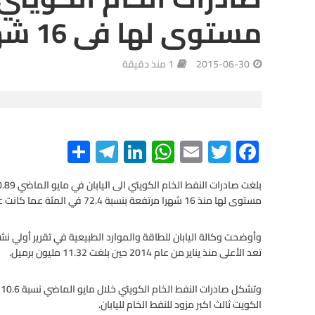
مستوى لها فى 16 شهرا
2015-06-30
1 منذ دقيقة
S
Te
Li
W
E
T
F
h
le
n
h
m
wi
ac
ar
gr
ke
at
ail
tt
e
مستوى لها منذ 16 شهرا مرتفعة بنسبة 72.4 في المئة عما كانت عليه في العام الماضي.
e
a
dI
s
er
b
m
n
A
o
وأوضحت وكالة اليابان للطاقة والموارد الطبيعية في تقرير أولي نشرت
o
تعد الأعلى منذ يناير من عام 2014 حين بلغت 11.32 مليون برميل.
p
p
k
و
الكويت ثالث اكبر مزود للنفط الخام لليابان.