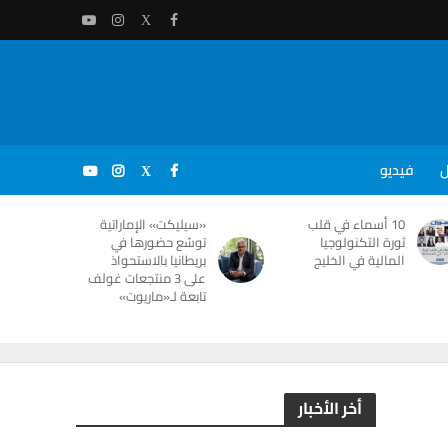
ل
فيديو
10 أسماء في قلب
«سيليكت» الإماراتية
ثورة التكنولوجيا
توسّع حضورها في
المالية في الخليج
بريطانيا بالاستحواذ
على 3 منتجعات غولف
تابعة لـ«ماريوت»
أخر الأخبار