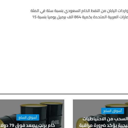
واردات اليابان من النفط الخام السعودي بنسبة ستة في المئة
على اساس سنوي لتصل الى 1.16 مليون برميل يوميا تليها دولة الامارات العربية المتحدة بكمية 864 الف برميل يوميا بنسبة 15
أسواق السلع
أسواق السلع
السحب من الاحتياطيات
يجية يؤكد ضرورة مراقبة
خام برنت يصعد فوق 79 دولارا