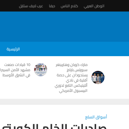
الوطن العربي
كلام الناس
ديفا
عرب لايف ستايل
الرئيسية
مارك كوبان وهاربينغر
10 قيادات صنعت
سبورتس بارتنرز
مشهد الأمن السيبرا
يستحوذان على حصة
في الشرق الأوسط
أقلية في نادي
أثليتيكس التابع لدوري
البيسبول الأمريكي
أسواق السلع
صادرات الخام الكويتي 