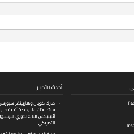
لى
أحدث الأخبار
Fa
مارك كوبان وهاربينغر سبورتس ب
يستحوذان على حصة أقلية في ن
أثليتيكس التابع لدوري البيسبو
الأمريكي
Ins
10 قيادات صنعت مشهد الأمن