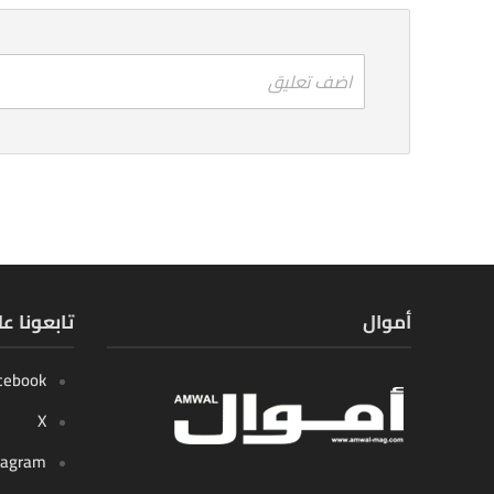
اضف تعليق
أموال
تابعونا ع
cebook
X
tagram