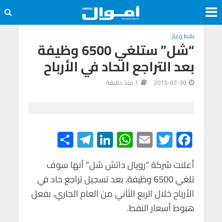
نفط وغاز
“شل” ستلغي 6500 وظيفة
بعد التراجع الحاد في الأرباح
2015-07-30
1 منذ دقيقة
S
Te
Li
W
E
T
F
h
le
n
h
m
wi
ac
e
tt
ail
at
ke
gr
أعلنت شركة “رويال داتش شل” أنها سوف
ar
تلغي 6500 وظيفة، بعد تسجيل تراجع حاد في
e
a
dI
s
er
b
الأرباح خلال الربع الثاني من العام الجاري، بفعل
m
n
A
o
هبوط أسعار النفط.
p
o