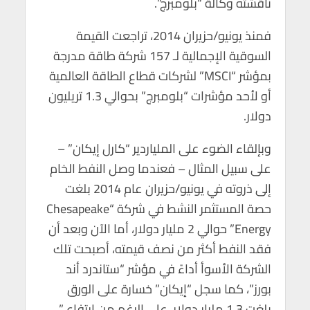
ناقشته وكالة “بلومبرج”.
p
o
p
k
فمنذ يونيو/حزيران 2014، تراجعت القيمة
السوقية الإجمالية لـ 157 شركة طاقة مدرجة
بمؤشر “MSCI” لشركات قطاع الطاقة العالمية
أو لأحد مؤشرات “بلومبرج” بحوالي 1.3 تريليون
دولار.
وبإلقاء الضوء على الملياردير “كارل إيكان” –
على سبيل المثال – فعندما وصل النفط الخام
إلى ذروته في يونيو/حزيران عام 2014 بلغت
حصة المستثمر النشط في شركة “Chesapeake
Energy” حوالي 2 مليار دولار، أما الآن وبعد أن
فقد النفط أكثر من نصف قيمته، أصبحت تلك
الشركة الأسوأ أداءً في مؤشر “ستاندرد أند
بورز”، كما سجل “إيكان” خسارة على الورق
بلغت 1.3 مليار دولار، على الرغم من ارتفاع ”