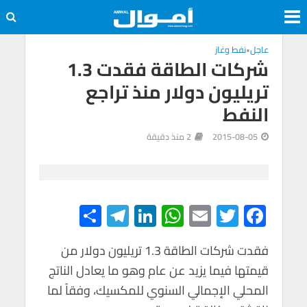
عاجل
•
نفط وغاز
شركات الطاقة فقدت 1.3
تريليون دولار منذ تراجع
النفط
2015-08-05
2 منذ دقيقة
S
Te
Li
W
E
T
F
h
le
n
h
m
wi
ac
e
tt
ail
at
ke
gr
ar
فقدت شركات الطاقة 1.3 تريليون دولار من
قيمتها فيما يزيد عن عام وهو ما يعادل الناتج
e
a
dI
s
er
b
المحلي الإجمالي السنوي للمكسيك، وفقاً لما
m
n
A
o