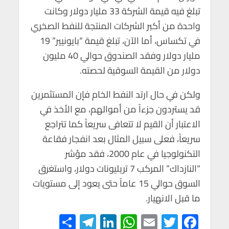
تبلغ فيه قيمة الشركة 33 مليار دولار وكانت
واحدة من أكبر الشركات المنتجة للنفط الصخري
في تكساس، أما الآن، تبلغ قيمة “بايونيير” 19
مليار دولار وفقد الصندوق حوالي 40 مليون
دولار من القيمة السوقية لحصته.
ولكن في حال ارتد النفط الخام فإن المستثمرين
قد يستردون جزءاً من أموالهم، مع الأخذ في
الاعتبار أن القيم لا تتعافى سريعاً كما تتراجع
سريعاً، فعلى سبيل المثال بعد انفجار فقاعة
التكنولوجيا في عام 2000، فقد مؤشر
“النازداك” المركب 7 تريليونات دولار، واستغرق
السوق حوالي 15 عاماً حتى يعود إلى مستويات
ما قبل الانهيار.
S
Te
Li
W
E
T
F