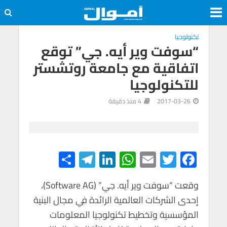
تكنولوجيا
“سوفت وير أيه. جي” توقع
اتفاقية مع جامعة روتشستر
للتكنولوجيا
2017-03-26
4 منذ دقيقة
S
Te
Li
W
E
T
F
h
le
n
h
m
wi
ac
e
tt
ail
at
ke
gr
ar
وقعت “سوفت وير أيه. جي” (Software AG)،
إحدى الشركات العالمية الرائدة في مجال البنية
e
a
dI
s
er
b
المؤسسية وتخطيط تكنولوجيا المعلومات
m
n
A
o