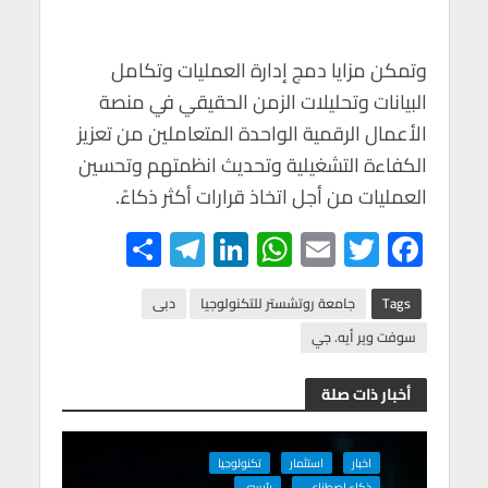
وتمكن مزايا دمج إدارة العمليات وتكامل
البيانات وتحليلات الزمن الحقيقي في منصة
الأعمال الرقمية الواحدة المتعاملين من تعزيز
الكفاءة التشغيلية وتحديث انظمتهم وتحسين
العمليات من أجل اتخاذ قرارات أكثر ذكاءً.
S
Te
Li
W
E
T
F
h
le
n
h
m
wi
ac
ar
gr
ke
at
ail
tt
e
Tags
جامعة روتشستر للتكنولوجيا
دبى
e
a
dI
s
er
b
سوفت وير أيه. جي
m
n
A
o
أخبار ذات صلة
p
o
p
k
اخبار
استثمار
تكنولوجيا
ذكاء اصطناعى
رئيسي