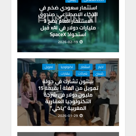
استثمار سعودي ضخم في
الذكاء الاصطناعي: صندوق
الاستثمار العام يضخ 3
مليارات دولار في xAI قبل
استحواذ SpaceX
2026-02-19
اخبار
استثمار
تكنولوجيا
تمويل
رئيسي
شركات
عقارات
بيلتون تشارك في جولة
تمويل من الفئة أ بقيمة 15
مليون دولار في شركة
التكنولوجيا العقارية
المغربية “ياكي”
2026-01-29