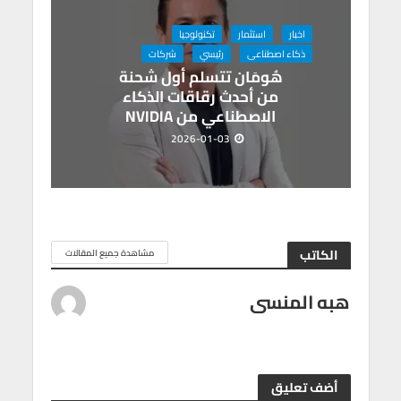
اخبار
استثمار
تكنولوجيا
ذكاء اصطناعى
رئيسي
شركات
هُومَان تتسلم أول شحنة
من أحدث رقاقات الذكاء
الاصطناعي من NVIDIA
2026-01-03
الكاتب
مشاهدة جميع المقالات
هبه المنسى
أضف تعليق