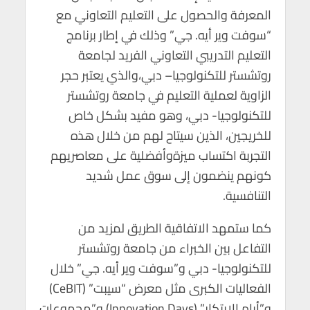
المعرفة والحصول على التعليم التعاوني مع
“سوفت وير أيه. جي” وذلك في إطار برنامج
التعليم التدريبي التعاوني الفريد لجامعة
روتشستر للتكنولوجيا– دبي،والذي يعتبر حجر
الزاوية لعملية التعليم في جامعة روتشستر
للتكنولوجيا- دبي، وهو مفيد بشكل خاص
للخريجين، الذين سيتاح لهم من خلال هذه
التجربة اكتساب ميزةوأفضلية على معاصريهم
كونهم ينضمون إلى سوق عمل شديد
التنافسية.
كما ستمهد الاتفاقية الطريق لمزيد من
التفاعل بين الخبراء من جامعة روتشستر
للتكنولوجيا- دبي و”سوفت وير أيه. جي” خلال
الفعاليات الكبرى مثل معرض “سيبت” (CeBIT)
و”أيام الابتكار” (Innovation Days) و”مجموعات