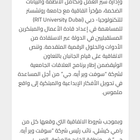
وإدارة سير العمل وتكامل الأنظمة والبيانات
p
o
الضخمة، مؤخراً اتفاقية مع جامعة روتشستر
p
k
للتكنولوجيا- دبي (RIT University Dubai)
للمساهمة في إعداد قادة الأعمال والمبتكرين
المستقبليين في الدولة عبر الاستفادة من
الأدوات والحلول الرقمية المتقدمة. وتنص
الاتفاقية على قيام الجانبان بالتعاون
الوثيقضمن إطار برنامج العلاقات الجامعية
لشركة “سوفت وير أيه. جي” من أجل المساعدة
في تحويل الأفكار الإبداعية والمبتكرة إلى واقع
ملموس.
وبموجب شروط الاتفاقية التي وقعها كل من
رامي كيشلي، نائب رئيس شركة “سوفت وير أيه.
جي” في منطقة الخليج والمشرق العربي؛