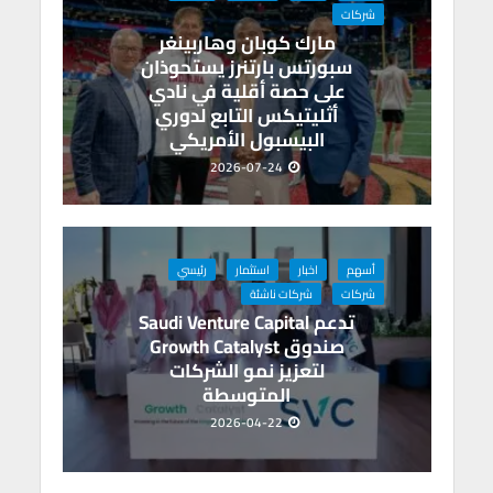
p
k
شركات
مارك كوبان وهاربينغر
سبورتس بارتنرز يستحوذان
على حصة أقلية في نادي
أثليتيكس التابع لدوري
البيسبول الأمريكي
2026-07-24
أسهم
اخبار
استثمار
رئيسي
شركات
شركات ناشئة
تدعم Saudi Venture Capital
صندوق Growth Catalyst
لتعزيز نمو الشركات
المتوسطة
2026-04-22