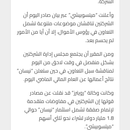
الشركة.
p
o
p
k
وأعلنت “ميتسوبيشي” عبر بيان صادر اليوم أن
الشركتين تناقشان موضوعات متنوعة تشمل
التعاون في رؤوس الأموال، إلا أن أيا من الأمور
لم يحسم بعد.
ومن المقرر أن يجتمع مجلس إدارة الشركتين
بشكل منفصل في وقت لاحق من اليوم
لمناقشة سبل التعاون، في حين ستعلن “نيسان”
نتائج أعمالها عن العام المالي الماضي اليوم.
وكانت وكالة “رويترز” قد نقلت عن مصادر
قولها إن الشركتين في مفاوضات متقدمة
لإتمام صفقة تشمل استثمار “نيسان” حوالي
1.8 مليار دولار لشراء نحو ثلثي أسهم
“ميتسوبيشي”.