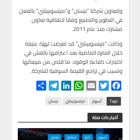
وتتعاون شركتا “نيسان” و”ميتسوبيشي” بالفعل
في التطوير والتصنيع وفقا لاتفاقية تعاون
مشترك منذ عام 2011.
وكانت “ميتسوبيشي” قد تعرضت لهزة عنيفة
خلال الفترة الماضية بعد اعترافها بالغش في
اختبارات كفاءة الوقود، ما قلص من مبيعاتها
وتسبب في تراجع القيمة السوقية للشركة.
S
Te
Li
W
E
T
F
h
le
n
h
m
wi
ac
ar
gr
ke
at
ail
tt
e
Tags
أسهم
ميتسوبيشي
نيسان
e
a
dI
s
er
b
أخبار ذات صلة
m
n
A
o
p
o
أسهم
اخبار
استثمار
رئيسي