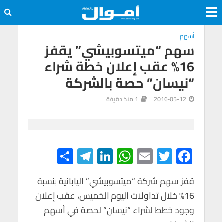
أسهم
سهم “ميتسوبيشي” يقفز
16% عقب إعلان خطة شراء
“نيسان” حصة بالشركة
2016-05-12
1 منذ دقيقة
S
Te
Li
W
E
T
F
h
le
n
h
m
wi
ac
e
tt
ail
at
ke
gr
ar
قفز سهم شركة “ميتسوبيشي” اليابانية بنسبة
16% خلال تداولات اليوم الخميس، عقب إعلان
e
a
dI
s
er
b
وجود خطط لشراء “نيسان” لحصة في أسهم
m
n
A
o