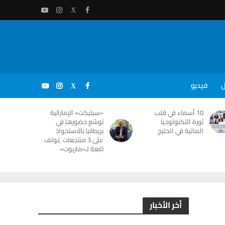
ل
فيديو
10 أسماء في قلب
«سيليكت» الإماراتية
ثورة التكنولوجيا
توسّع حضورها في
المالية في الخليج
بريطانيا بالاستحواذ
على 3 منتجعات غولف
تابعة لـ«ماريوت»
أخر الأخبار