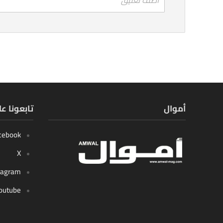
أموال
تابعونا ع
cebook
X
tagram
outube