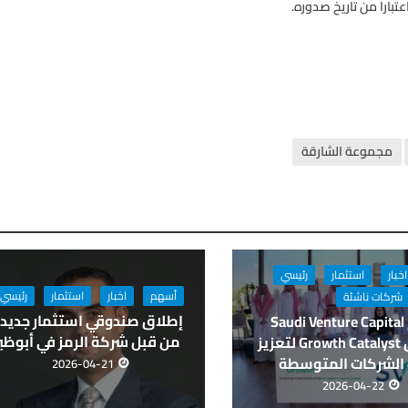
بارا من تاريخ صدوره.
مجموعة الشارقة
اخبار
استثمار
رئيسي
أسهم
اخبار
استثمار
رئيسي
شركات ناشئة
إطلاق صندوقي استثمار جديد
تدعم Saudi Venture Capital
من قبل شركة الرمز في أبوظب
صندوق Growth Catalyst لتعزيز
 الشركات المتوسطة
2026-04-21
2026-04-22