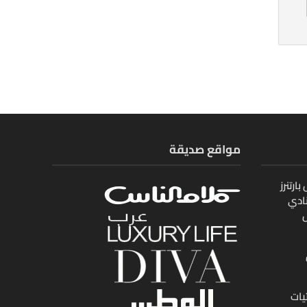
مواقع صديقة
ارتنرز
ادي
ل
يات