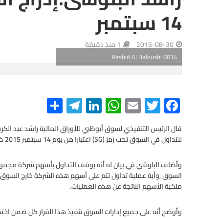
14 سبتمبر
2015-08-30
1 منذ دقيقة
Rashid Al Baloushi 0014
S
Te
Li
W
E
T
F
h
le
n
h
m
wi
ac
e
tt
ail
at
ke
gr
ar
قال الرئيس التنفيذي لسوق أبوظبي للأوراق المالية راشد عبد الكر
للتداول في السوق تحت رمز (SG) اعتبارا من يوم 14 سبتمبر 2015 ضمن القطاع العقاري الفئة الأولى.
e
a
dI
s
er
b
m
n
A
o
وأضاف البلوشي في بيان له أنه يوقف التداول بأسهم شركة مجموعة ا
o
p
السوق ,وأية عملية تداول تتم على أسهم هذه الشركة خارج السوق اعتب
ملكية الأسهم الناتجة عن هذه العمليات.
p
k
وأوضح أنه على جميع إدارات السوق تنفيذ هذا القرار كل ضمن اخت