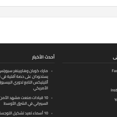
لى
أحدث الأخبار
Fa
مارك كوبان وهاربينغر سبورتس ب
يستحوذان على حصة أقلية في ن
أثليتيكس التابع لدوري البيسبو
الأمريكي
Ins
10 قيادات صنعت مشهد الأمن
Y
السيبراني في الشرق الأوسط
10 أسماء تعيد تشكيل اللوجست