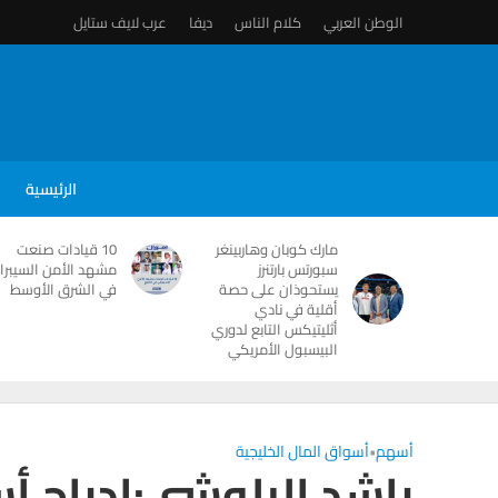
الوطن العربي
كلام الناس
ديفا
عرب لايف ستايل
الرئيسية
مارك كوبان وهاربينغر
10 قيادات صنعت
سبورتس بارتنرز
مشهد الأمن السيبرا
يستحوذان على حصة
في الشرق الأوسط
أقلية في نادي
أثليتيكس التابع لدوري
البيسبول الأمريكي
أسهم
•
أسواق المال الخليجية
راشد البلوشى:إدراج 