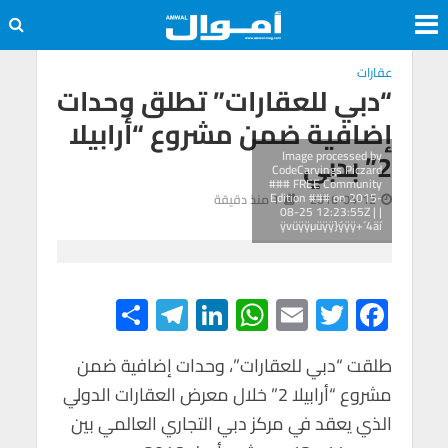
عقارات
“دبي للعقارات” تطلق وحدات
إضافية ضمن مشروع “أرابيلا
2” بدبي
Image processed by
CodeCarvings Piczard
### FREE Community
Edition ### on 2015-
2016-04-12
1 منذ دقيقة
08-25 12:23:55Z | |
ÿvüÿÿµüÿÿ}ýÿÿ+´4äí
S
Te
Li
W
E
T
F
h
le
n
h
m
wi
ac
e
tt
ail
at
ke
gr
ar
طلقت “دبي للعقارات”، وحدات إضافية ضمن
مشروع “أرابيلا 2” خلال معرض العقارات الدولي
e
a
dI
s
er
b
الذي يعقد في مركز دبي التجاري العالمي بين
m
n
A
o