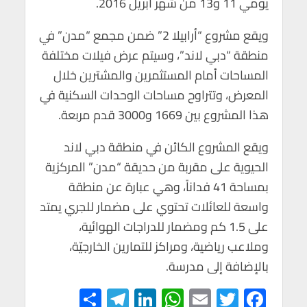
يومي 11 و13 من شهر أبريل 2016.
p
o
p
k
ويقع مشروع “أرابيلا 2” ضمن مجمع “مدن” في
منطقة “دبي لاند”، وسيتم عرض فيلات مختلفة
المساحات أمام المستثمرين والمشترين خلال
المعرض، وتتراوح مساحات الوحدات السكنية في
هذا المشروع بين 1669 و3000 قدم مربعة.
ويقع المشروع الكائن في منطقة دبي لاند
الحيوية على مقربة من حديقة “مدن” المركزية
بمساحة 41 فداناً، وهي عبارة عن منطقة
واسعة للعائلات تحتوي على مضمار للجري يمتد
على 1.5 كم ومضمار للدراجات الهوائية،
وملاعب رياضية، ومراكز للتمارين الخارجيّة،
بالإضافة إلى مدرسة.
S
Te
Li
W
E
T
F