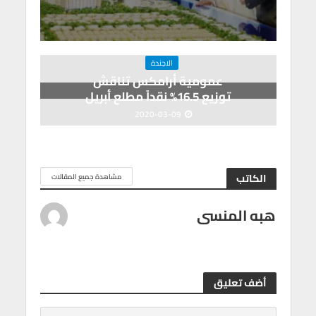
الاجندة
عمومية أرامكس تناقش
توزيع 16.5% نقداً مطلع أبريل
2020-03-09
الكاتب
مشاهدة جميع المقالات
هبه المنسى
أضف تعليق