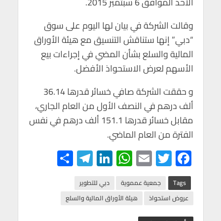
الأحد الموافق 6 سبتمبر 2015.
p
o
p
k
وقالت الشركة في بيان لها اليوم على سوق
“دبي” إنها ستناقش التنسيق مع هيئة الأوراق
المالية والسلع بشأن المضي في إجراءات بيع
الأسهم لعرض الاستحواذ الأفضل.
و حققت الشركة صافي خسائر قدرها 36.14
ألف درهم في النصف الأول من العام الجاري،
مقابل خسائر قدرها 151.1 ألف درهم في نفس
الفترة من العام الماضي.
S
Te
Li
W
E
T
F
h
le
n
h
m
wi
ac
ar
gr
ke
at
ail
tt
e
Tags
جمعية عمموية
دبي للتطوير
e
a
dI
s
er
b
عروض استحواذ
هيئة الأوراق المالية والسلع