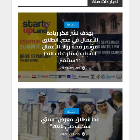
m
n
A
o
أخبار ذات صلة
p
o
p
k
الاجندة
بهدف نشر فكر ريادة
الأعمال في مصر..انطلاق
مؤتمر قمة رواد الأعمال
الشباب (ستارت اب لاند)
11سبتمبر
2021-09-09
الاجندة
غداً انطلاق معرض “سيتي
سكيب دبي 2020”
2020-11-15