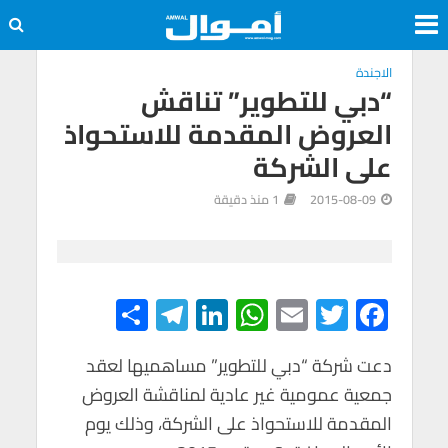
الاجندة
“دبي للتطوير” تناقش
العروض المقدمة للاستحواذ
على الشركة
2015-08-09
1 منذ دقيقة
S
Te
Li
W
E
T
F
h
le
n
h
m
wi
ac
e
tt
ail
at
ke
gr
ar
دعت شركة “دبي للتطوير” مساهميها لعقد
جمعية عمومية غير عادية لمناقشة العروض
e
a
dI
s
er
b
المقدمة للاستحواذ على الشركة، وذلك يوم
m
n
A
o