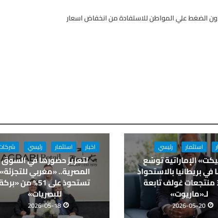
 دون الضغط علي المواطن للاستفادة من انخفاض اسعار
ر
استثمار
رئيسي
اخبار
استثمار
رئيسي
شركات
كت» الإماراتية توسّع
لتعزيز حضورها في السوق
في بريطانيا بالاستحواذ
المصرية.. «مغربي للتجزئة»
على 3 منتجعات غولف تابعة
تستحوذ على 51% من «بركة
لـ«ماريوت»
للبصريات»
2026-05-18
2026-05-20