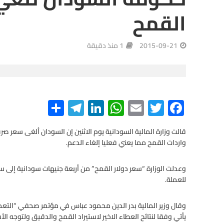
القمح
2015-09-21
1 منذ دقيقة
S
Te
Li
W
E
T
F
h
le
n
h
m
wi
ac
e
tt
ail
at
ke
gr
ar
قالت وزارة المالية السودانية يوم الاثنين إن السودان ألغى سعر 
واردات القمح مما يعني فعليا إلغاء الدعم.
e
a
dI
s
er
b
m
n
A
o
وعدلت الوزارة “سعر دولار القمح” من أربعة جنيهات سودانية إلى 
للعملة.
o
p
p
k
وقال وزير المالية بدر الدين محمود عباس في مؤتمر صحفي “التعدي
يأتي وفقا لنتائح العطاء الاخير لاستيراد القمح والدقيق ولتوجه الأس