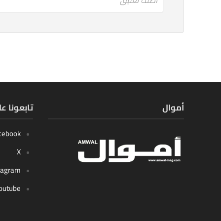
أموال
تابعونا ع
cebook
X
tagram
outube