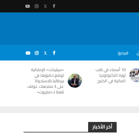
ل
فيديو
10 أسماء في قلب
«سيليكت» الإماراتية
ثورة التكنولوجيا
توسّع حضورها في
المالية في الخليج
بريطانيا بالاستحواذ
على 3 منتجعات غولف
تابعة لـ«ماريوت»
أخر الأخبار