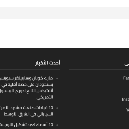
لى
أحدث الأخبار
Fa
مارك كوبان وهاربينغر سبورتس ب
يستحوذان على حصة أقلية في ن
أثليتيكس التابع لدوري البيسبو
الأمريكي
Ins
10 قيادات صنعت مشهد الأمن
Y
السيبراني في الشرق الأوسط
10 أسماء تعيد تشكيل اللوجست