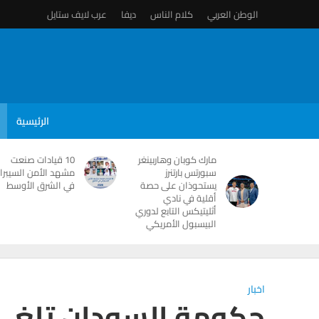
الوطن العربي
كلام الناس
ديفا
عرب لايف ستايل
الرئيسية
مارك كوبان وهاربينغر
10 قيادات صنعت
سبورتس بارتنرز
مشهد الأمن السيبرا
يستحوذان على حصة
في الشرق الأوسط
أقلية في نادي
أثليتيكس التابع لدوري
البيسبول الأمريكي
اخبار
حكومة السودان تلغي 