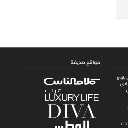
مواقع صديقة
ارتنرز
ادي
ل
يات