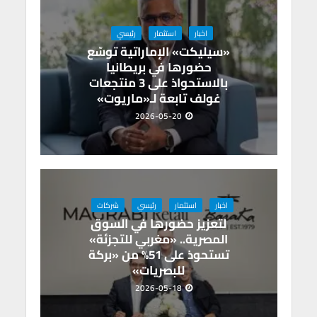
اخبار
استثمار
رئيسي
«سيليكت» الإماراتية توسّع
حضورها في بريطانيا
بالاستحواذ على 3 منتجعات
غولف تابعة لـ«ماريوت»
2026-05-20
اخبار
استثمار
رئيسي
شركات
لتعزيز حضورها في السوق
المصرية.. «مغربي للتجزئة»
تستحوذ على 51% من «بركة
للبصريات»
2026-05-18