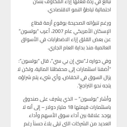
تبالغ في ردة فعلها إزاء المخاوف بشأن
p
o
احتمالية تباطؤ النمو الاقتصادي.
p
k
ورغم تنبؤاته الصحيحة بوقوع أزمة قطاع
الإسكان الأمريكي عام 2007، أعرب “بولسون”
عن بعض القلق إزاء الاضطرابات في الأسواق
العالمية منذ بداية العام الجاري.
وفي حواره لـ”سي إن بي سي”، قال “بولسون”:
“أضفنا استثمارات إلى محفظتنا المالية، ولكن لا
يزال السوق في انخفاض، وأي شيء يتم شراؤه
يتجه نحو التراجع”.
وأشار “بولسون” – الذي يشرف على صندوق
باستثمارات قيمتها 18 مليار دولار – إلى أنه لا
يوجد علاقة بين أداء سوق الأسهم وأداء
العديد من الشركات التي تبلي بلاءً حسناً رغم