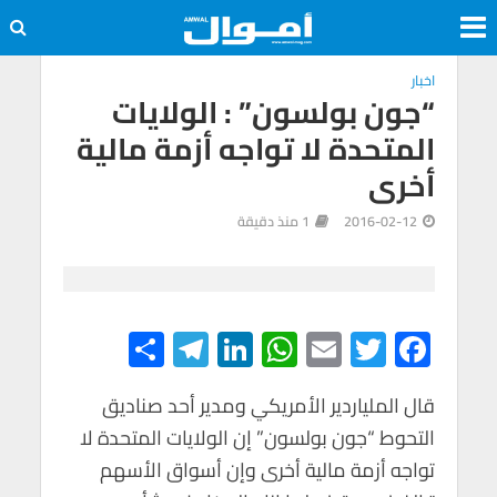
اخبار
“جون بولسون” : الولايات
المتحدة لا تواجه أزمة مالية
أخرى
2016-02-12
1 منذ دقيقة
S
Te
Li
W
E
T
F
h
le
n
h
m
wi
ac
e
tt
ail
at
ke
gr
قال الملياردير الأمريكي ومدير أحد صناديق
ar
التحوط “جون بولسون” إن الولايات المتحدة لا
e
a
dI
s
er
b
تواجه أزمة مالية أخرى وإن أسواق الأسهم
m
n
A
o