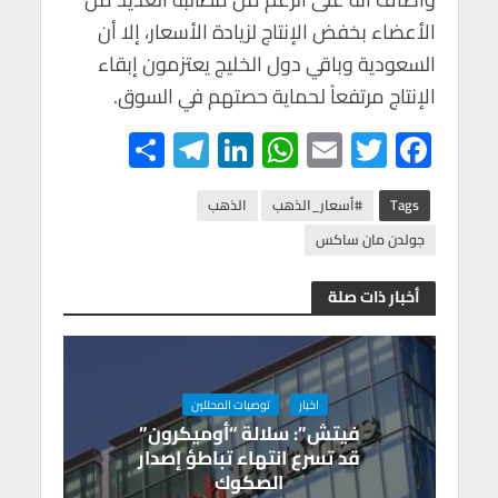
الأعضاء بخفض الإنتاج لزيادة الأسعار، إلا أن
السعودية وباقي دول الخليج يعتزمون إبقاء
الإنتاج مرتفعاً لحماية حصتهم في السوق.
S
Te
Li
W
E
T
F
h
le
n
h
m
wi
ac
ar
gr
ke
at
ail
tt
e
Tags
#أسعار_الذهب
الذهب
e
a
dI
s
er
b
جولدن مان ساكس
m
n
A
o
أخبار ذات صلة
p
o
p
k
اخبار
توصيات المحللين
فيتش”: سلالة “أوميكرون”
قد تسرع انتهاء تباطؤ إصدار
الصكوك