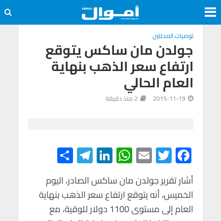
توصيات المحللين
جولدن مان ساكس يتوقع
ارتفاع سعر الذهب بنهاية
العام الحالي
2015-11-19
2 منذ دقيقة
S
Te
Li
W
E
T
F
h
le
n
h
m
wi
ac
e
tt
ail
at
ke
gr
أشار تقرير جولدن مان ساكس الصادر، اليوم
ar
الخميس، أنه يتوقع ارتفاع سعر الذهب بنهاية
e
a
dI
s
er
b
العام إلى مستوى 1100 دولار للوقية، مع
m
n
A
o