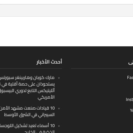
لى
أحدث الأخبار
Fa
مارك كوبان وهاربينغر سبورتس ب
يستحوذان على حصة أقلية في ن
أثليتيكس التابع لدوري البيسبو
الأمريكي
Ins
10 قيادات صنعت مشهد الأمن
Y
السيبراني في الشرق الأوسط
10 أسماء تعيد تشكيل اللوجست
الذكية في الخليج