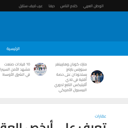
الوطن العربي
كلام الناس
ديفا
عرب لايف ستايل
الرئيسية
مارك كوبان وهاربينغر
10 قيادات صنعت
سبورتس بارتنرز
مشهد الأمن السيبرا
يستحوذان على حصة
في الشرق الأوسط
أقلية في نادي
أثليتيكس التابع لدوري
البيسبول الأمريكي
عقارات
تعرف على أرخص العقارات في 10 