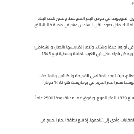
 تعتبر من جواهر العالم الأول الموجودة في حوض البحر المتوسط. وتتميز هذه البلاد
تلاك منزل يعود للقرن السادس عشر في مدينة فاليتا، التي
 في أوروبا صيفاً وشتاء. وتتميز تضاريسها بالجبال والشواطئ
المطلة على المحيط الأطلسي، وتنتشر فيهلا ملاعب الغولف بكثرة. ويمكن شراء منزل في الغرب بتكلفة وسطية تبلغ 1345
العالم، حيث توجد المقاهي القديمة والكنائس والمتاحف
عر المتر المربع في بوخاريست هو 1432 دولاراً.
بودفا، مونتينيغرو: يمكنك امتلاك منزل في بودفا في مونتينيغرو بمبلغ 1839 للمتر المربع. ويفوق عمر مدينة بودفا 2500 عاماً،
لعقارات وأدى إلى تراجعها. إذ تبلغ تكلفة المتر المربع في