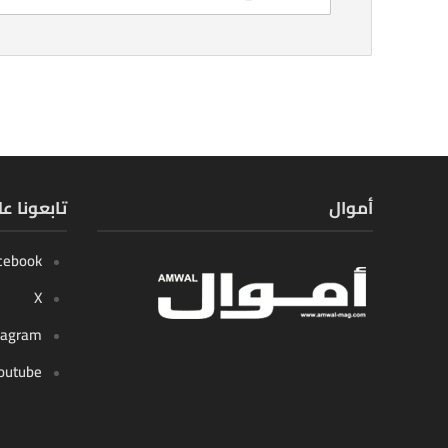
أموال
تابعونا ع
cebook
X
tagram
outube