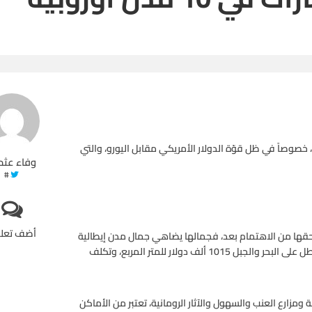
، خصوصاً في ظل قوّة الدولار الأمريكي مقابل اليورو، والتي
وفاء عثم
#
أضف تعل
قي حقها من الاهتمام بعد، فجمالها يضاهي جمال مدن إيطالية
شهيرة، مثل توسكاني وأومبريا. وتكلف الشقة في موقع جميل مطل على البحر والجبل 1015 ألف دولار للمتر المربع، وتكلف
ة ومزارع العنب والسهول والآثار الرومانية، تعتبر من الأماكن