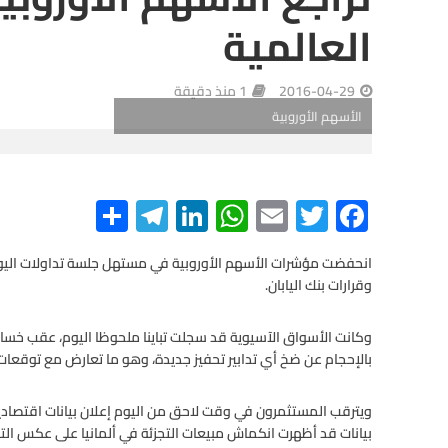
العالمية
2016-04-29
1 منذ دقيقة
الأسهم الأوروبية
S
Te
Li
W
E
T
F
h
le
n
h
m
wi
ac
e
tt
ail
at
ke
gr
ar
انحفضت مؤشرات الأسهم الأوروبية في مستهل جلسة تداولات اليوم 
وقرارات بنك اليابان.
e
a
dI
s
er
b
m
n
A
o
وكانت الأسواق الآسيوية قد سجلت تباينا ملحوظا اليوم، عقب خسائر س
o
p
بالإحجام عن ضخ أي تدابير تحفيز جديدة، وهو ما تعارض مع توقعات
p
k
ويترقب المستثمرون في وقت لاحق من اليوم إعلان بيانات اقتصادي
بيانات قد أظهرت انكماش مبيعات التجزئة في ألمانيا على عكس الت