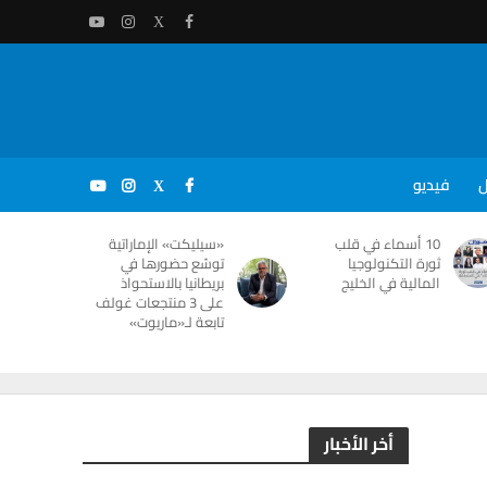
ل
فيديو
10 أسماء في قلب
«سيليكت» الإماراتية
ثورة التكنولوجيا
توسّع حضورها في
المالية في الخليج
بريطانيا بالاستحواذ
على 3 منتجعات غولف
تابعة لـ«ماريوت»
أخر الأخبار