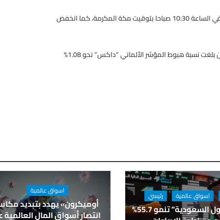
وهبط مؤشر “ستوكس 600” الأوروبي بنسبة 1.1% إلى 344 نقطة في الساعة 10:30 صباحا بتوقيت مكة المكرمة، كما انخفض
وتراجع مؤشر “كاك” الفرنسي بحوالي 1.4% إلى 4494 نقطة، في حين بلغت نسبة هبوط المؤشر الألماني “داكس” نحو 1.08%
اسواق عالمية
اسواق عالمية
رئيسي
أوميكرون» يهدد بتبديد مكا
أرباح “تداول السعودية” تنمو 55.7%
انتصار أسواق المال العالمية ع