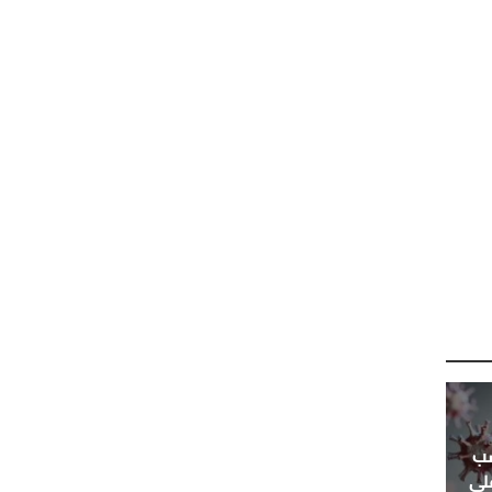
سب
لى