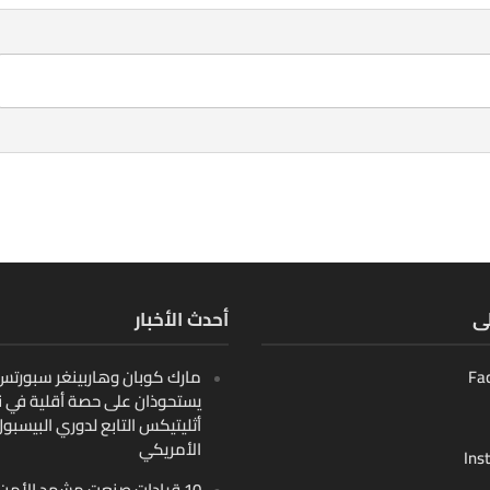
لى
أحدث الأخبار
Fa
مارك كوبان وهاربينغر سبورتس ب
يستحوذان على حصة أقلية في ن
أثليتيكس التابع لدوري البيسبو
الأمريكي
Ins
10 قيادات صنعت مشهد الأمن