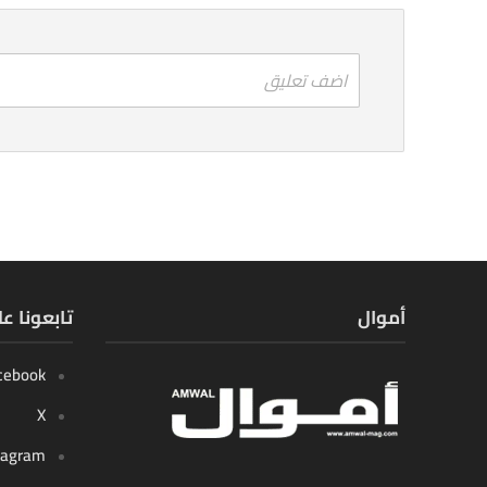
اضف تعليق
أموال
تابعونا ع
cebook
X
tagram