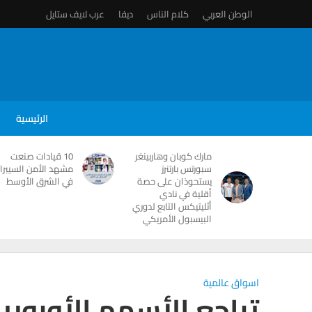
الوطن العربي
كلام الناس
ديفا
عرب لايف ستايل
الرئيسية
مارك كوبان وهاربينغر
10 قيادات صنعت
سبورتس بارتنرز
مشهد الأمن السيبرا
يستحوذان على حصة
في الشرق الأوسط
أقلية في نادي
أثليتيكس التابع لدوري
البيسبول الأمريكي
اسواق عالمية
تراجع الأسهم الأوروبي