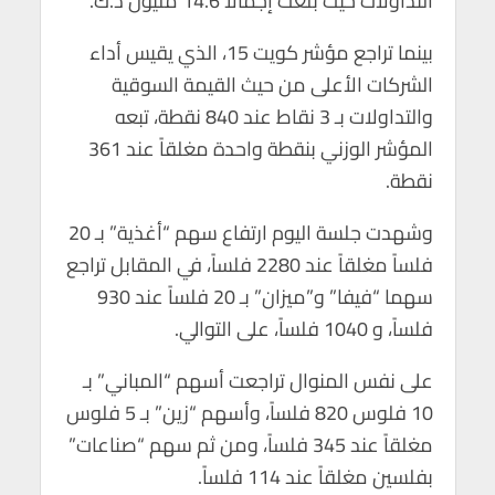
التداولات حيث بلغت إجمالاً 14.6 مليون د.ك.
p
k
بينما تراجع مؤشر كويت 15، الذي يقيس أداء
الشركات الأعلى من حيث القيمة السوقية
والتداولات بـ 3 نقاط عند 840 نقطة، تبعه
المؤشر الوزني بنقطة واحدة مغلقاً عند 361
نقطة.
وشهدت جلسة اليوم ارتفاع سهم “أغذية” بـ 20
فلساً مغلقاً عند 2280 فلساً، في المقابل تراجع
سهما “فيفا” و”ميزان” بـ 20 فلساً عند 930
فلساً، و 1040 فلساً، على التوالي.
على نفس المنوال تراجعت أسهم “المباني” بـ
10 فلوس 820 فلساً، وأسهم “زين” بـ 5 فلوس
مغلقاً عند 345 فلساً، ومن ثم سهم “صناعات”
بفلسين مغلقاً عند 114 فلساً.