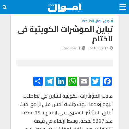
أسواق المال الخليجية
تباين المؤشرات الكويتية فى
الختام
2016-05-17
1 منذ دقيقة
S
Te
Li
W
E
T
F
h
le
n
h
m
wi
ac
e
tt
ail
at
ke
gr
ar
عادت المؤشرات الكويتية للتباين في تعاملات
اليوم بعدما أنهت جلسة أمس على تراجع، حيث
e
a
dI
s
er
b
أغلق المؤشر السعري على ارتفاع بـ 19 نقطة
m
n
A
o
عند 5367 نقطة، وسط ارتفاع في قيمة
p
o