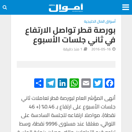
أسواق المال الخليجية
بورصة قطر تواصل الارتفاع
في ثاني جلسات الأسبوع
2016-05-16
1 منذ دقيقة
S
Te
Li
W
E
T
F
h
le
n
h
m
wi
ac
e
tt
ail
at
ke
gr
ar
أنهى المؤشر العام لبورصة قطر تعاملات ثاني
جلسات الأسبوع على ارتفاع بـ 0.46% (+ 46
e
a
dI
s
er
b
نقطة)، مواصلا ارتفاعه للجلسة السادسة على
m
n
A
o
التوالي، مغلقا عند مستوى 9996 نقطة، وسط
p
o