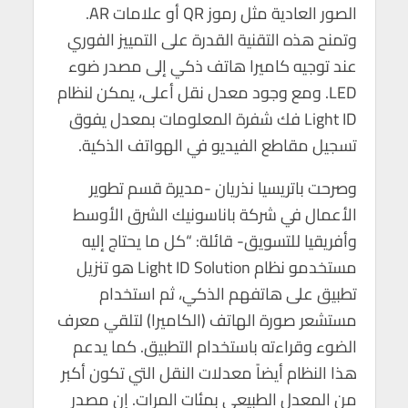
الصور العادية مثل رموز QR أو علامات AR.
وتمنح هذه التقنية القدرة على التمييز الفوري
عند توجيه كاميرا هاتف ذكي إلى مصدر ضوء
LED. ومع وجود معدل نقل أعلى، يمكن لنظام
Light ID فك شفرة المعلومات بمعدل يفوق
تسجيل مقاطع الفيديو في الهواتف الذكية.
وصرحت باتريسيا نذريان -مديرة قسم تطوير
الأعمال في شركة باناسونيك الشرق الأوسط
وأفريقيا للتسويق- قائلة: “كل ما يحتاج إليه
مستخدمو نظام Light ID Solution هو تنزيل
تطبيق على هاتفهم الذكي، ثم استخدام
مستشعر صورة الهاتف (الكاميرا) لتلقي معرف
الضوء وقراءته باستخدام التطبيق. كما يدعم
هذا النظام أيضاً معدلات النقل التي تكون أكبر
من المعدل الطبيعي بمئات المرات. إن مصدر