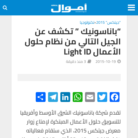
"جيتكس" 2015
•
تكنولوجيا
“باناسونيك ” تكشف عن
الجيل التالي من نظام حلول
الأعمال Light ID
2015-10-19
3 منذ دقيقة
S
Te
Li
W
E
T
F
h
le
n
h
m
wi
ac
e
tt
ail
at
ke
gr
ar
تقدم شركة باناسونيك الشرق الأوسط وأفريقيا
للتسويق حلول الأعمال المبتكرة لإمتاع زوار
e
a
dI
s
er
b
معرض جيتكس 2015، الذي ستقام فعالياته
m
n
A
o