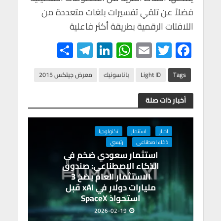
فضلاً عن تلقي تفسيرات بلغات متعددة من
اللافتات الرقمية بطريقة أكثر فاعلية
S
Te
Li
W
E
T
F
h
le
n
h
m
wi
ac
ar
gr
ke
at
ail
tt
e
Tags
Light ID
باناسونيك
معرض جيتكس 2015
e
a
dI
s
er
b
أخبار ذات صلة
m
n
A
o
p
o
اخبار
استثمار
تكنولوجيا
p
k
ذكاء اصطناعى
رئيسي
استثمار سعودي ضخم في
الذكاء الاصطناعي: صندوق
الاستثمار العام يضخ 3
مليارات دولار في xAI قبل
استحواذ SpaceX
2026-02-19