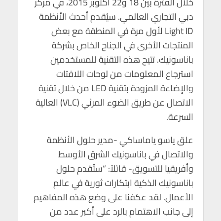
خلال الفترة بين 18 و22 أكتوبر 2015، في مركز
p
o
دبي التجاري العالمي. سيُقدم أحدث الأنظمة
p
k
Light ID لأول مرة في المنطقة مع بعض
المنتجات الأخرى في الجناح الخاص بشركة
باناسونيك. تتيح هذه التقنية للمستخدمين
استرجاع المعلومات من لوحات اللافتات
والإضاءة المزودة بتقنية LED من خلال تقنية
الاتصال عن طريق الضوء المرئي (VLC) العالية
السرعة.
علق ياسو ياماساكي -مدير حلول الأنظمة
والاتصال في باناسونيك الشرق الأوسط
وأفريقيا للتسويق- قائلاً: “ستُقدم حلول
باناسونيك الذكية ابتكارات ثورية في عالم
الأعمال. لقد عكفنا على وضع هذه المفاهيم
إلى جانب الاهتمام بالرد على أكبر عدد من