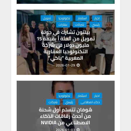
اخبار
استثمار
تكنولوجيا
تمويل
رئيسي
شركات
عقارات
بيلتون تشارك في جولة
تمويل من الفئة أ بقيمة 15
مليون دولار في شركة
التكنولوجيا العقارية
المغربية “ياكي”
2026-01-29
اخبار
استثمار
تكنولوجيا
ذكاء اصطناعى
رئيسي
شركات
هُومَان تتسلم أول شحنة
من أحدث رقاقات الذكاء
الاصطناعي من NVIDIA
2026-01-03