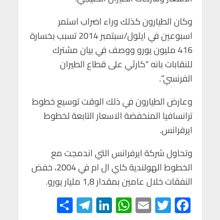
وكان الطيارون كذلك وراء اضراب استمر
اسبوعين في ايلول/سبتمبر 2014 تسبب بخسارة
416 مليون يورو ووصف في بيان مشترك
للنقابات بانه “كارثي على قطاع الطيران
الفرنسي”.
وعارض الطيارون في ذلك الوقت توسيع خطوط
ترانسافيا المنخفضة الاسعار التابعة لخطوط
ايرفرانس.
وتحاول شركة ايرفرانس التي اندمجت مع
الخطوط الهولندية كاي ال ام في 2004، خفض
النفقات خلال عامين بمقدار 1,8 مليار يورو.
S
Te
Li
W
E
T
F