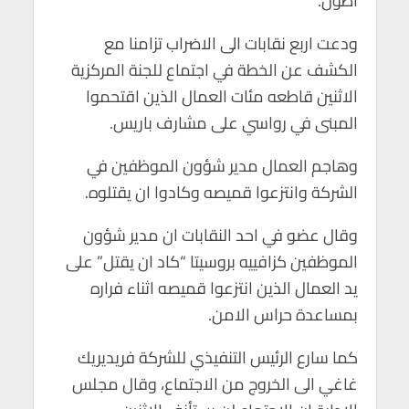
اطول.
p
k
ودعت اربع نقابات الى الاضراب تزامنا مع
الكشف عن الخطة في اجتماع للجنة المركزية
الاثنين قاطعه مئات العمال الذين اقتحموا
المبنى في رواسي على مشارف باريس.
وهاجم العمال مدير شؤون الموظفين في
الشركة وانتزعوا قميصه وكادوا ان يقتلوه.
وقال عضو في احد النقابات ان مدير شؤون
الموظفين كزافييه بروسيتا “كاد ان يقتل” على
يد العمال الذين انتزعوا قميصه اثناء فراره
بمساعدة حراس الامن.
كما سارع الرئيس التنفيذي للشركة فريديريك
غاغي الى الخروج من الاجتماع، وقال مجلس