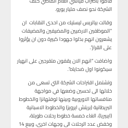
قاموا باضراب قياسي العام الماضي كلف
الشركة نحو نصف مليار يورو.
وقالت بياتريس ليستيك من احدى النقابات ان
“الموظفين الارضيين والمضيفين والمضيفات
يشعرون انهم بذلوا جهودا كبيرة دون ان يؤثروا
على القرار”.
واضافت “انهم الان يقفون متفرجين على انهيار
سيكونوا اول ضحاياه”.
وتشتمل اقتراحات الشركة التي تسعى من
خلالها الى تحسين وضعها في مواجهة
منافساتها الاوروبية وبينها لوفتهانزا والخطوط
البريطانية (بريتش ايرويز) والخطوط الاسبانية
(ايبيريا)، الغاء خمسة خطوط رحلات طويلة،
وخفض عدد الرحلات الى وجهات اخرى، وبيع 14