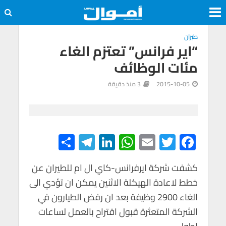
طيران
“اير فرانس” تعتزم الغاء
مئات الوظائف
2015-10-05
3 منذ دقيقة
S
Te
Li
W
E
T
F
h
le
n
h
m
wi
ac
e
tt
ail
at
ke
gr
ar
كشفت شركة ايرفرانس-كاي ال ام للطيران عن
خطط لاعادة الهيكلة الاثنين يمكن ان تؤدي الى
e
a
dI
s
er
b
الغاء 2900 وظيفة بعد ان رفض الطيارون في
m
n
A
o
الشركة المتعثرة قبول اقتراح بالعمل لساعات
p
o