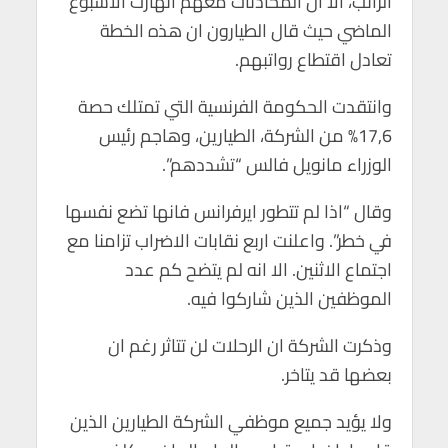
الراتب، الا ان المحادثات معهم انهارت الاسبوع
الماضي حيث قال الطيارون ان هذه الخطة
تعادل اقتطاع رواتبهم.
وانتقدت الحكومة الفرنسية التي تمتلك حصة
17,6% من الشركة، الطيارين، وهاجم رئيس
الوزراء مانويل فالس “تشددهم”.
وقال “اذا لم تتطور ايرفرانس فانها تضع نفسها
في خطر”. واعلنت اربع نقابات الاضراب تزامنا مع
اجتماع الاثنين. الا انه لم يتضح كم عدد
الموظفين الذين شاركوا فيه.
وذكرت الشركة ان الرحلات لن تتاثر رغم ان
بعضها قد يتاخر.
ولا يؤيد جميع موظفي الشركة الطيارين الذين