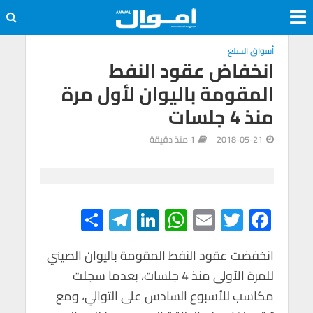
أسواق السلع
انخفاض عقود النفط
المقومة باليوان لأول مرة
منذ 4 جلسات
2018-05-21
1 منذ دقيقة
S
Te
Li
W
E
T
F
h
le
n
h
m
wi
ac
e
tt
ail
at
ke
gr
ar
انخفضت عقود النفط المقومة باليوان الصيني
للمرة الأولى منذ 4 جلسات، بعدما سجلت
e
a
dI
s
er
b
مكاسب للأسبوع السادس على التوالي، ومع
m
n
A
o