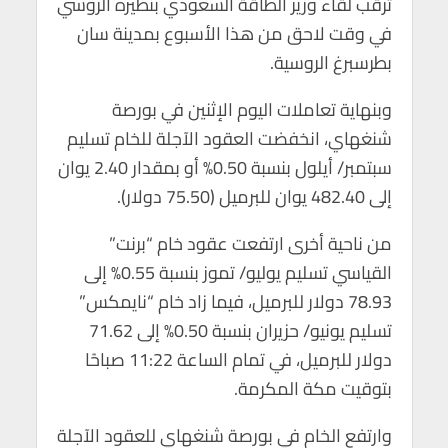
ترقب لقاء وزير الطاقة السعودي بنظيره الروسي
p
o
في وقت لاحق من هذا الأسبوع بمدينة سان
p
k
بطرسبرغ الروسية.
وبنهاية تعاملات اليوم الإثنين في بورصة
شنغهاي، انخفضت العقود الآجلة للخام تسليم
سبتمبر/ أيلول بنسبة 0.50% أو بمقدار 2.40 يوان
إلى 482.40 يوان للبرميل (75.50 دولار).
من ناحية أخرى ارتفعت عقود خام “برنت”
القياسي تسليم يوليو/ تموز بنسبة 0.55% إلى
78.93 دولار للبرميل، فيما زاد خام “نايمكس”
تسليم يونيو/ حزيران بنسبة 0.50% إلى 71.62
دولار للبرميل، في تمام الساعة 11:22 صباحًا
بتوقيت مكة المكرمة.
وارتفع الخام في بورصة شنغهاي للعقود الآجلة