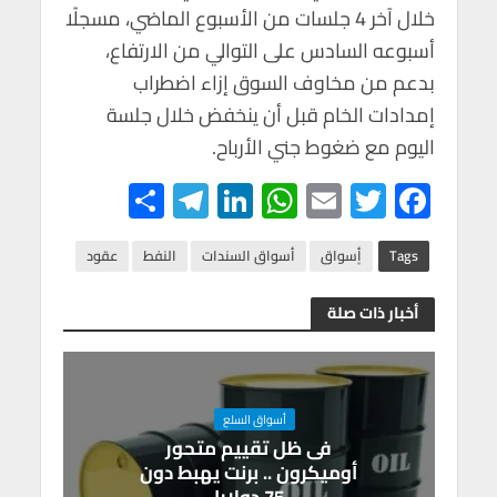
خلال آخر 4 جلسات من الأسبوع الماضي، مسجلًا
أسبوعه السادس على التوالي من الارتفاع،
بدعم من مخاوف السوق إزاء اضطراب
إمدادات الخام قبل أن ينخفض خلال جلسة
اليوم مع ضغوط جني الأرباح.
S
Te
Li
W
E
T
F
h
le
n
h
m
wi
ac
ar
gr
ke
at
ail
tt
e
Tags
أٍسواق
أسواق السندات
النفط
عقود
e
a
dI
s
er
b
أخبار ذات صلة
m
n
A
o
p
o
p
k
أسواق السلع
فى ظل تقييم متحور
أوميكرون .. برنت يهبط دون