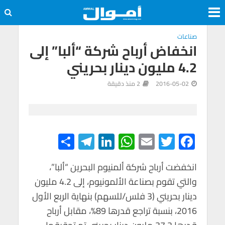
صناعات
انخفاض أرباح شركة “ألبا” إلى
4.2 مليون دينار بحريني
2016-05-02
2 منذ دقيقة
S
Te
Li
W
E
T
F
h
le
n
h
m
wi
ac
e
tt
ail
at
ke
gr
انخفضت أرباح شركة ألمنيوم البحرين “ألبا”،
ar
والتي تقوم بصناعة الألمونيوم، إلى 4.2 مليون
e
a
dI
s
er
b
دينار بحريني (3 فلس/للسهم) بنهاية الربع الأول
m
n
A
o
2016، بنسبة تراجع قدرها 89%، مقابل أرباح
p
o