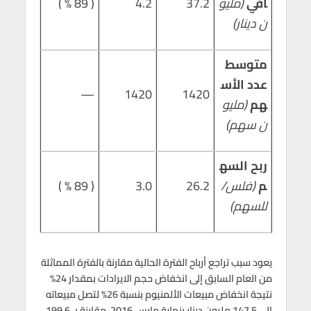
افي
(مليو
37.2
4.2
( 89 % )
ن دينار)
متوسط
عدد الأس
—
1420
1420
هم
(مليو
ن سهم)
ربح السه
م
(فلس/
26.2
3.0
( 89 % )
للسهم)
يعود سبب تراجع أرباح الفترة الحالية مقارنة بالفترة المماثلة
من العام السابق إلى انخفاض حجم الايرادات بمقدار 24%
نتيجة انخفاض مبيعات الألمنيوم بنسبة 26% لتصل مبيعاته
إلى 147.5 مليون دينار بنهاية مارس 2016، مقارنة بـ 199.6