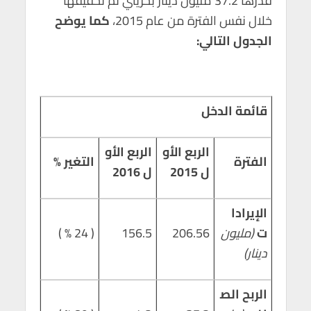
قدرها 37.2 مليون دينار بحريني تم تحقيقها
p
k
خلال نفس الفترة من عام 2015،
كما يوضح
الجدول التالي:
قائمة الدخل
الربع الأو
الربع الأو
الفترة
التغير %
ل 2015
ل 2016
الإيرادا
ت
(مليون
206.56
156.5
( 24 % )
دينار)
الربح الص