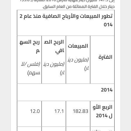
دينار خلال الفترة المماثلة من العام السابق.
تطور المبيعات والأرباح الصافية منذ عام 2
014
الربح الص
ربح السه
المبيعات
افي
م
الفترة
(مليون دين
(مليون دين
(فلس /لل
ار)
ار)
سهم)
2014
الربع الأو
12.0
17.1
182.83
ل 2014