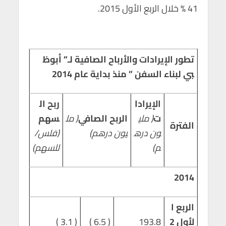
41 % خلال الربع الأول 2015.
تطور الإيرادات والأرباح الصافية لـ” أبوظ
بي لبناء السفن ” منذ بداية عام 2014
الإيرادا
ربح ال
ت
( ملي
الربح الصافي
( مل
سهم
الفترة
ون دره
يون درهم)
(فلس/
م)
للسهم)
2014
الربع ا
لأول 2
193.8
( 6.5 )
( 3.1 )