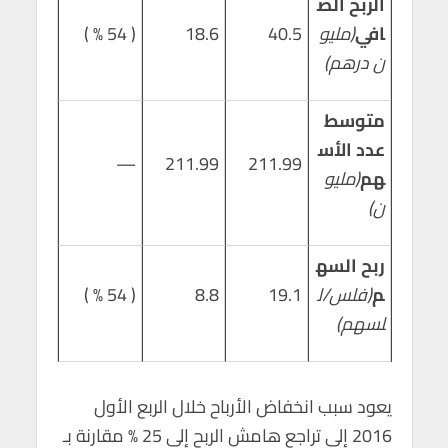
الربح الص
افي
(مليو
40.5
18.6
( 54 % )
ن درهم)
متوسط
عدد الأس
—
211.99
211.99
هم
(مليو
ن)
ربح السه
م
(فلس/ل
19.1
8.8
( 54 % )
لسهم)
يعود سبب انخفاض الأرباح خلال الربع الأول
2016 إلى تراجع هامش الربح إلى 25 % مقارنة بـ