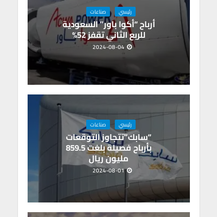
p
k
رئيسي
صناعات
أرباح “أكوا باور” السعودية
للربع الثاني تقفز 52%
2024-08-04
رئيسي
صناعات
“سابك”تتجاوز التوقعات
بأرباح فصيلة بلغت 859.5
مليون ريال
2024-08-01