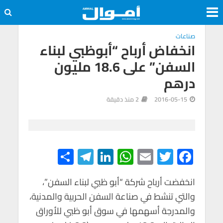
صناعات
انخفاض أرباح “أبوظبي لبناء
السفن” على 18.6 مليون
درهم
2016-05-15
2 منذ دقيقة
S
Te
Li
W
E
T
F
h
le
n
h
m
wi
ac
e
tt
ail
at
ke
gr
ar
انخفضت أرباح شركة “أبو ظبي لبناء السفن”،
والتي تنشط في صناعة السفن الحربية والمدنية،
e
a
dI
s
er
b
والمدرجة أسهمها في سوق أبو ظبي للأوراق
m
n
A
o