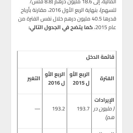
المالية، إلى 18.6 مليون درهم (8.8 فلس/
p
o
للسهم)، بنهاية الربع الأول 2016، مقارنة بأرباح
p
k
قدرها 40.5 مليون درهم خلال نفس الفترة من
عام 2015،
كما يتضح في الجدول التالي:
قائمة الدخل
الربع الأو
الربع الأو
الفترة
التغير
ل 2015
ل 2016
الإيرادات
( مليون در
193.7
193.2
—
هم)