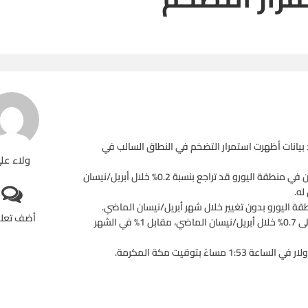
د بيانات أظهرت استمرار التضخم في النطاق السالب في
ولاء عل
وأعلنت هيئة إحصاءات الاتحاد الأوروبي أن مؤشر أسعار المستهلكين في منطقة اليورو قد تراجع بنسبة 0.2% خلال أبريل/نيسان
ه.
 اليورو بدون تغيير خلال شهر أبريل/نيسان الماضي.
أضف تعل
وانخفض التضخم الأساسي والذي يستثني أسعار الغذاء والطاقة إلى 0.7% خلال أبريل/نيسان الماضي، مقابل 1% في الشهر