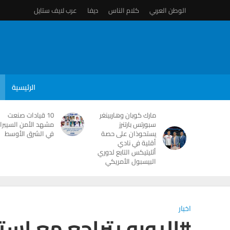
الوطن العربي
كلام الناس
ديفا
عرب لايف ستايل
الرئيسية
مارك كوبان وهاربينغر
10 قيادات صنعت
سبورتس بارتنرز
مشهد الأمن السيبرا
يستحوذان على حصة
في الشرق الأوسط
أقلية في نادي
أثليتيكس التابع لدوري
البيسبول الأمريكي
اخبار
#اليورو يتراجع مع است