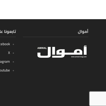
أموال
تابعونا ع
cebook
X
tagram
outube