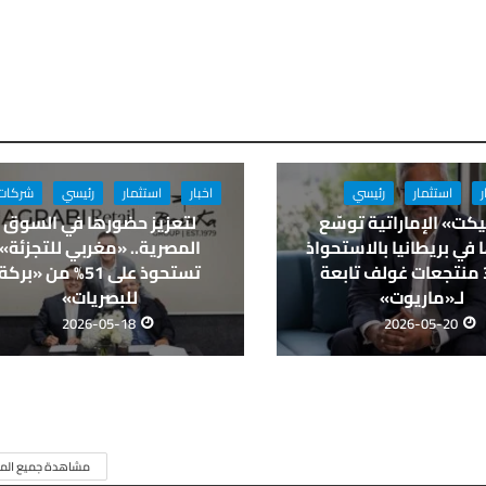
ر
استثمار
رئيسي
اخبار
استثمار
رئيسي
شركات
كت» الإماراتية توسّع
لتعزيز حضورها في السوق
في بريطانيا بالاستحواذ
المصرية.. «مغربي للتجزئة»
على 3 منتجعات غولف تابعة
تستحوذ على 51% من «بركة
لـ«ماريوت»
للبصريات»
2026-05-18
2026-05-20
مشاهدة جميع المق