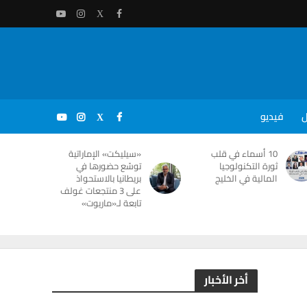
ل
فيديو
10 أسماء في قلب
«سيليكت» الإماراتية
ثورة التكنولوجيا
توسّع حضورها في
المالية في الخليج
بريطانيا بالاستحواذ
على 3 منتجعات غولف
تابعة لـ«ماريوت»
أخر الأخبار