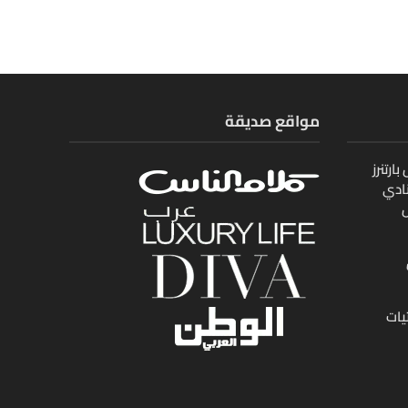
مواقع صديقة
ارتنرز
ادي
ل
يات