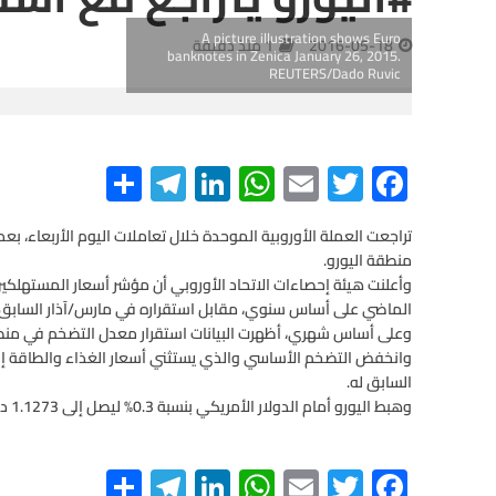
A picture illustration shows Euro
2016-05-18
1 منذ دقيقة
banknotes in Zenica January 26, 2015.
REUTERS/Dado Ruvic
S
Te
Li
W
E
T
F
h
le
n
h
m
wi
ac
e
tt
ail
at
ke
gr
ar
تراجعت العملة الأوروبية الموحدة خلال تعاملات اليوم الأربعاء، بع
منطقة اليورو.
e
a
dI
s
er
b
m
n
A
o
الماضي على أساس سنوي، مقابل استقراره في مارس/آذار السابق ل
وعلى أساس شهري، أظهرت البيانات استقرار معدل التضخم في منطقة
p
o
p
k
السابق له.
وهبط اليورو أمام الدولار الأمريكي بنسبة 0.3% ليصل إلى 1.1273 دولار في الساعة 1:53 مساءً بتوقيت مكة المكرمة.
S
Te
Li
W
E
T
F