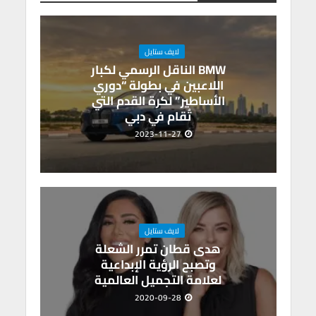
m
n
A
o
p
k
p
o
p
k
لايف ستايل
BMW الناقل الرسمي لكبار
اللاعبين في بطولة “دوري
الأساطير” لكرة القدم التي
تُقام في دبي
2023-11-27
لايف ستايل
هدى قطان تمرر الشعلة
وتصبح الرؤية الإبداعية
لعلامة التجميل العالمية
2020-09-28