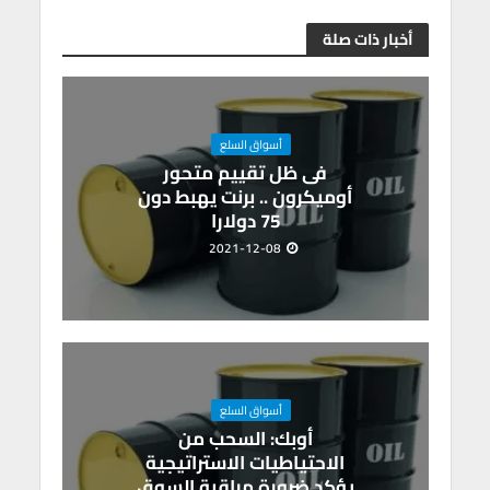
e
a
dI
s
er
b
أخبار ذات صلة
m
n
A
o
p
o
p
k
أسواق السلع
فى ظل تقييم متحور
أوميكرون .. برنت يهبط دون
75 دولارا
2021-12-08
أسواق السلع
أوبك: السحب من
الاحتياطيات الاستراتيجية
يؤكد ضرورة مراقبة السوق