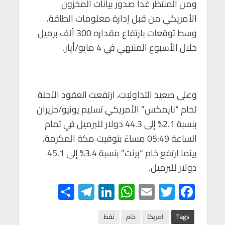
ومن المنتظر غداً صدور بيانات المخزون
الأمريكي من قبل إدارة معلومات الطاقة،
وسط توقعات بارتفاع مقداره 300 ألف برميل
خلال الأسبوع المنتهي في 4 مايو/أيار.
وعلى صعيد التداولات، ارتفعت العقود الآجلة
لخام “نايمكس” الأمريكي تسليم يونيو/حزيران
بنسبة 2.1% إلى 44.3 دولار للبرميل في تمام
الساعة 05:49 مساءً بتوقيت مكة المكرمة،
بينما ارتفع خام “برنت” بنسبة 3.4% إلى 45.1
دولار للبرميل.
S
Te
Li
W
E
T
F
h
le
n
h
m
wi
ac
ar
gr
ke
at
ail
tt
e
Tags
امريكا
خام
نفط