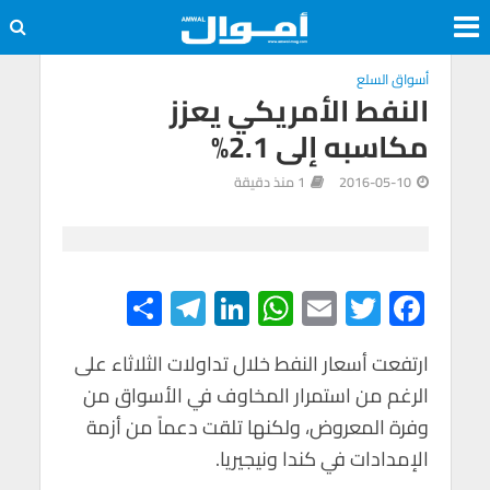
أسواق السلع
النفط الأمريكي يعزز
مكاسبه إلى 2.1%
2016-05-10
1 منذ دقيقة
S
Te
Li
W
E
T
F
h
le
n
h
m
wi
ac
e
tt
ail
at
ke
gr
ar
ارتفعت أسعار النفط خلال تداولات الثلاثاء على
الرغم من استمرار المخاوف في الأسواق من
e
a
dI
s
er
b
وفرة المعروض، ولكنها تلقت دعماً من أزمة
m
n
A
o
الإمدادات في كندا ونيجيريا.
p
o