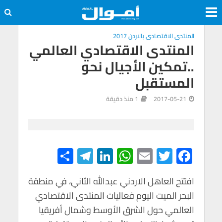
المنتدى الاقتصادى بالاردن 2017
المنتدى الاقتصادي العالمي
..تمكين الأجيال نحو
المستقبل
2017-05-21
1 منذ دقيقة
S
Te
Li
W
E
T
F
h
le
n
h
m
wi
ac
e
tt
ail
at
ke
gr
ar
افتتح العاهل الاردني عبدالله الثاني، في منطقة
البحر الميت اليوم فعاليات المنتدى الاقتصادي
e
a
dI
s
er
b
العالمي حول الشرق الأوسط وشمال أفريقيا
m
n
A
o