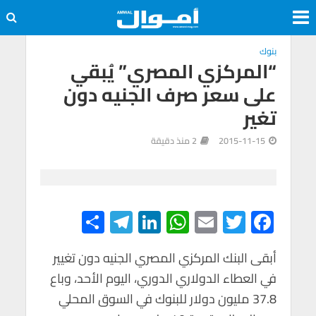
بنوك
“المركزي المصري” يُبقي
على سعر صرف الجنيه دون
تغير
2015-11-15
2 منذ دقيقة
S
Te
Li
W
E
T
F
h
le
n
h
m
wi
ac
e
tt
ail
at
ke
gr
ar
أبقى البنك المركزي المصري الجنيه دون تغيير
في العطاء الدولاري الدوري، اليوم الأحد، وباع
e
a
dI
s
er
b
37.8 مليون دولار للبنوك في السوق المحلي
m
n
A
o