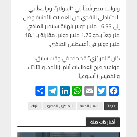
وتواجه مصر شُحاً في “الدولار”، وتراجعاً في
الاحتياطي النقدي من العملات الأجنبية وصل
إلى 16.33 مليار دولار بنهاية سبتمبر الماضي،
متراجعاً بنحو 1.76 مليار دولار، مقارنة بـ 18.1
مليار دولار في أغسطس الماضى.
كان “المركزي” قد حدد في وقت سابق،
مواعيد طرح العطاءات أيام: (الأحد، والثلاثاء،
والخميس) أسبوعياً.
S
Te
Li
W
E
T
F
h
le
n
h
m
wi
ac
ar
gr
ke
at
ail
tt
e
Tags
أسعار الجنية
المركزي المصري
بنوك
e
a
dI
s
er
b
أخبار ذات صلة
m
n
A
o