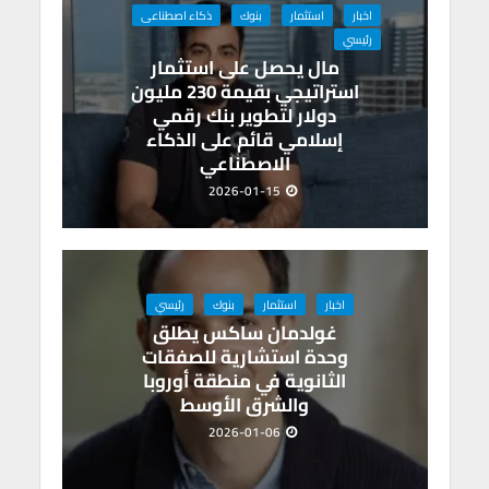
p
o
اخبار
استثمار
بنوك
ذكاء اصطناعى
p
k
رئيسي
مال يحصل على استثمار
استراتيجي بقيمة 230 مليون
دولار لتطوير بنك رقمي
إسلامي قائم على الذكاء
الاصطناعي
2026-01-15
اخبار
استثمار
بنوك
رئيسي
غولدمان ساكس يطلق
وحدة استشارية للصفقات
الثانوية في منطقة أوروبا
والشرق الأوسط
2026-01-06