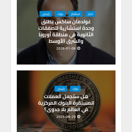
اخبار
استثمار
بنوك
رئيسي
غولدمان ساكس يطلق
وحدة استشارية للصفقات
الثانوية في منطقة أوروبا
والشرق الأوسط
2026-01-06
بنوك
رئيسي
هل ستجعل العملات
المستقرة البنوك المركزية
في العالم بلا جدوى؟
2025-08-29