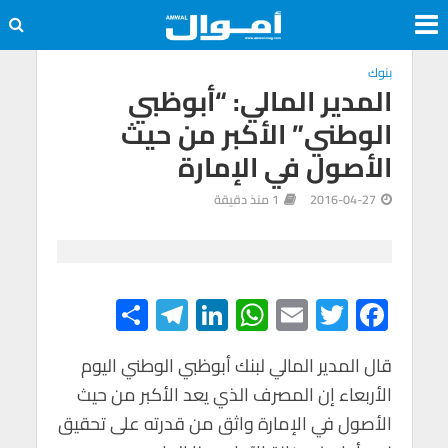
بنوك
المدير المالي: “أبوظبي
الوطني” الأكبر من حيث
الأصول في الإمارة
2016-04-27
1 منذ دقيقة
S
Te
Li
W
E
T
F
h
le
n
h
m
wi
ac
e
tt
ail
at
ke
gr
ar
قال المدير المالي لبنك أبوظبي الوطني اليوم
الأربعاء إن المصرف الذي يعد الأكبر من حيث
e
a
dI
s
er
b
الأصول في الإمارة واثق من قدرته على تحقيق
m
n
A
o