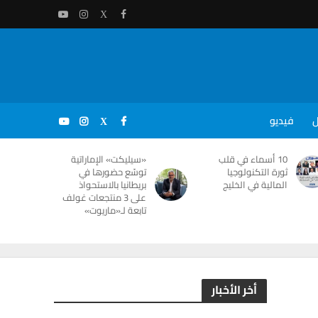
ل
فيديو
10 أسماء في قلب
«سيليكت» الإماراتية
ثورة التكنولوجيا
توسّع حضورها في
المالية في الخليج
بريطانيا بالاستحواذ
على 3 منتجعات غولف
تابعة لـ«ماريوت»
أخر الأخبار