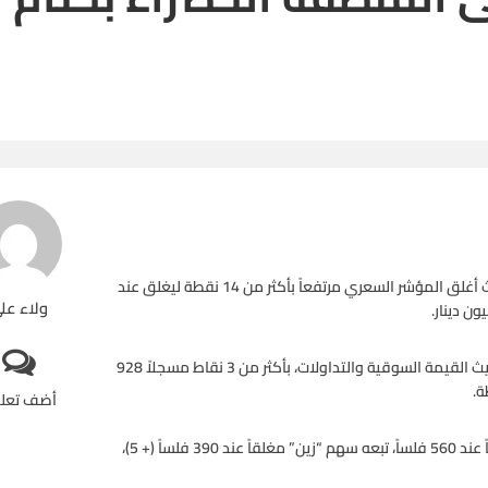
واصلت المؤشرات الكويتية ارتفاعها في ثاني تعاملات الأسبوع، حيث أغلق المؤشر السعري مرتفعاً بأكثر من 14 نقطة ليغلق عند
ولاء عل
كما ارتفع مؤشر كويت 15، الذي يقيس أداء الشركات الأعلى من حيث القيمة السوقية والتداولات، بأكثر من 3 نقاط مسجلاً 928
أضف تعل
وعلى صعيد الأسهم فقد ارتفع سهم “اجيليتي” بـ 10 فلوس مغلقاً عند 560 فلساً، تبعه سهم “زين” مغلقاً عند 390 فلساً (+ 5)،