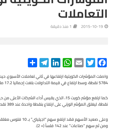
التعاملات
2015-10-19
1 منذ دقيقة
S
Te
Li
W
E
T
F
h
le
n
h
m
wi
ac
ar
gr
ke
at
ail
tt
e
5784 نقطة، وسط ارتفاع في قيمة التداولات بلغت إجماليا 17.2 مليون دينار.
e
a
dI
s
er
b
m
n
A
o
o
p
نقطة، ليغلق المؤشر الوزني على ارتفاع بنقطة واحدة عند 389 نقطة.
p
k
ومن ثم سهم “صناعات” عند 142 فلساً (+ 2).