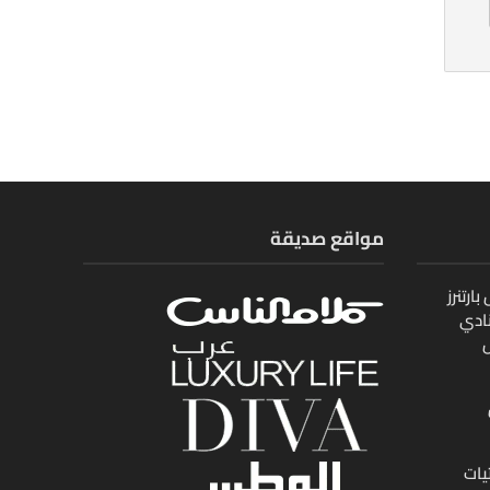
مواقع صديقة
ارتنرز
ادي
ل
يات