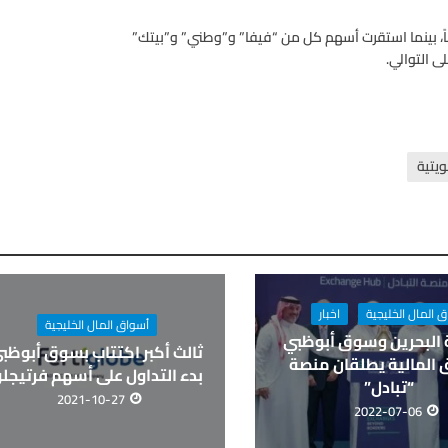
بل تراجع سهم “أغذية” بـ 20 فلسا مغلقاً عند 2260 فلساً، بينما استقرت أسهم كل من “فيفا” و”وطني” و”بيتك”
يتية
 المال الخليجية
اخبار
أسواق المال الخليجية
 البحرين وسوق أبوظبي
ثالث أكبر اكتتاب بسوق أبوظبي
ق المالية يطلقان منصة
بدء التداول على أسهم فرتيجل
“تبادل”
2021-10-27
2022-07-06