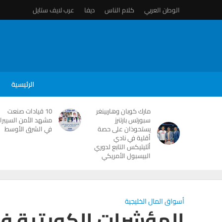
الوطن العربي
كلام الناس
ديفا
عرب لايف ستايل
الرئيسية
مارك كوبان وهاربينغر
10 قيادات صنعت
سبورتس بارتنرز
مشهد الأمن السيبرا
يستحوذان على حصة
في الشرق الأوسط
أقلية في نادي
أثليتيكس التابع لدوري
البيسبول الأمريكي
أسواق المال الخليجية
المؤشرات الكويتية فى