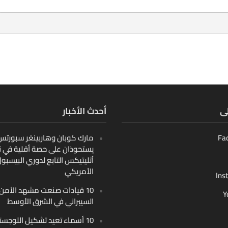
لى
أحدث الأخبار
Fa
مارك كوبان وهاربينغر سبورتس ب
يستحوذان على حصة أقلية في ن
أثليتيكس التابع لدوري البيسبو
الأمريكي
Ins
10 قيادات صنعت مشهد الأمن
Y
السيبراني في الشرق الأوسط
10 أسماء تعيد تشكيل اللوجست