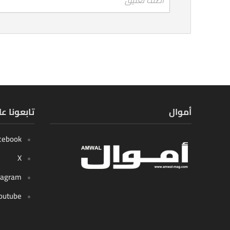
أموال
تابعونا ع
cebook
X
tagram
outube