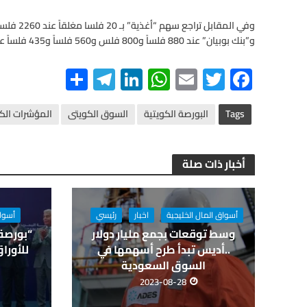
وفي المقا
و”بنك بوبيان” عند 880 فلساً و800 فلس و560 فلساً و435 فلساً على التوالي.
S
Te
Li
W
E
T
F
h
le
n
h
m
wi
ac
ar
gr
ke
at
ail
tt
e
Tags
البورصة الكويتية
السوق الكويتى
المؤشرات الكو
e
a
dI
s
er
b
m
n
A
o
أخبار ذات صلة
p
o
p
k
أسواق المال الخليجية
اخبار
رئيسي
أسواق
وسط توقعات بجمع مليار دولار
“بورصة
..أديس تبدأ طرح أسهمها في
للأورا
السوق السعودية
2023-08-28