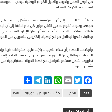
من فرص العمل وتدريب وتأهيل الكوادر الوطنية لإيمان «المؤسسة» 
استراتيجية الكويت النفطية.
كما أشارت المصادر إلى أن «المؤسسة» تعمل بشكل مستمر على 
مجمع، وهو ما تقوم به على الأقل مرتين كل عام، لافتة إلى أن الإع
هناك تعيينات بالآلاف سنوياً، مضيفة أن ايمان الإدارة التنفيذية 
وطنية، دفعها لإطلاق موقع توظيف إلكتروني للتسهيل على الموا
وأوضحت المصادر أن هذه التعيينات يترتب عليها كشوفات طبية وإجر
المختلفة، وبالتالي من المهم تجميعها كل على حسب الحاجة إليه، م
تطويرها بشكل مستمر لتتوافق مع خطط الدولة الاستراتيجية على اع
بشكل دقيق.
S
Te
Li
W
E
T
F
h
le
n
h
m
wi
ac
ar
gr
ke
at
ail
tt
e
Tags
الكويت
مؤسسة البترول الكويتية
نفط
e
a
dI
s
er
b
أخبار ذات صلة