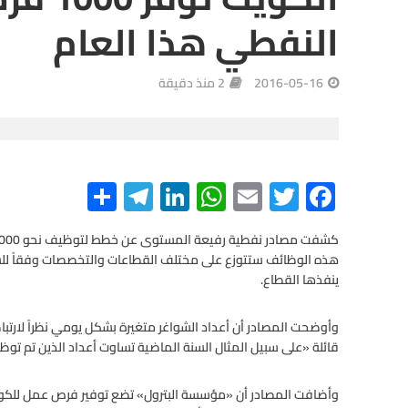
النفطي هذا العام
2016-05-16
2 منذ دقيقة
S
Te
Li
W
E
T
F
h
le
n
h
m
wi
ac
ar
gr
ke
at
ail
tt
e
هذه الوظائف ستتوزع على مختلف القطاعات والتخصصات وفقاً للشواغ
e
a
dI
s
er
b
ينفذها القطاع.
m
n
A
o
o
p
وأوضحت المصادر أن أعداد الشواغر متغيرة بشكل يومي نظراً لارتباط
قائلة «على سبيل المثال السنة الماضية تساوت أعداد الذين تم توظيف
p
k
وأضافت المصادر أن «مؤسسة البترول» تضع توفير فرص عمل للكوي