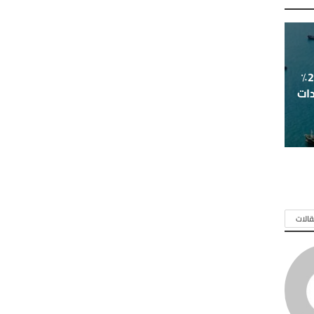
ارتفاع أسعار النفط بأكثر من 25٪
ات
الات