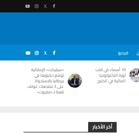
ل
فيديو
10 أسماء في قلب
«سيليكت» الإماراتية
ثورة التكنولوجيا
توسّع حضورها في
المالية في الخليج
بريطانيا بالاستحواذ
على 3 منتجعات غولف
تابعة لـ«ماريوت»
أخر الأخبار