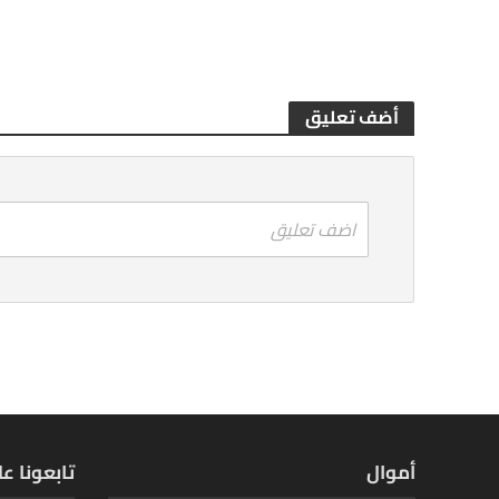
أضف تعليق
اضف تعليق
أموال
تابعونا ع