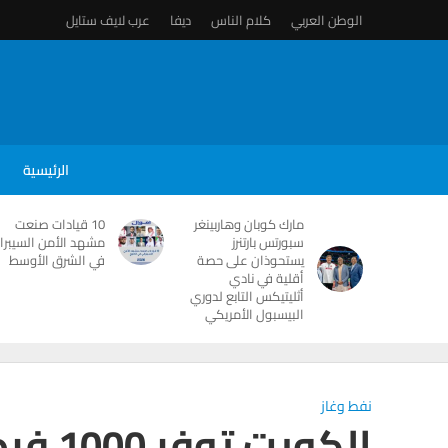
الوطن العربي
كلام الناس
ديفا
عرب لايف ستايل
الرئيسية
مارك كوبان وهاربينغر
10 قيادات صنعت
سبورتس بارتنرز
مشهد الأمن السيبرا
يستحوذان على حصة
في الشرق الأوسط
أقلية في نادي
أثليتيكس التابع لدوري
البيسبول الأمريكي
نفط وغاز
الكويت